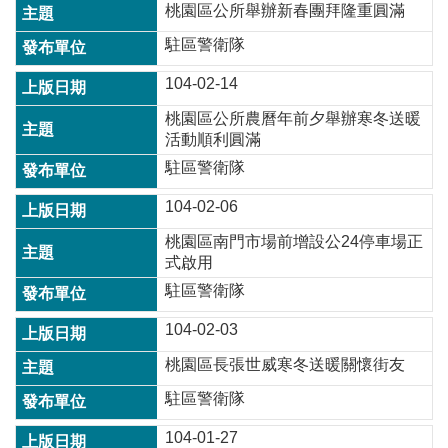
桃園區公所舉辦新春團拜隆重圓滿
訊
錄
駐區警衛隊
相
104-02-14
關
資
桃園區公所農曆年前夕舉辦寒冬送暖
料
活動順利圓滿
駐區警衛隊
回
首
104-02-06
頁
桃園區南門市場前增設公24停車場正
式啟用
網
站
駐區警衛隊
導
覽
104-02-03
市
桃園區長張世威寒冬送暖關懷街友
政
駐區警衛隊
信
箱
104-01-27