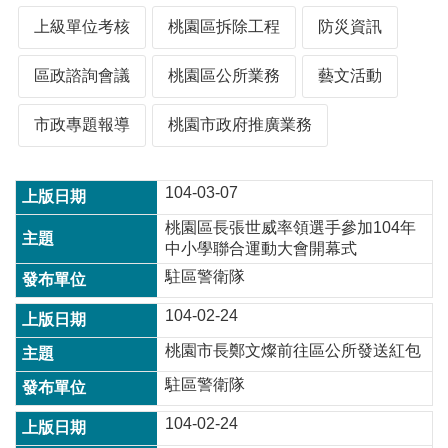
上級單位考核
桃園區拆除工程
防災資訊
本
區政諮詢會議
桃園區公所業務
藝文活動
區
介
紹
市政專題報導
桃園市政府推廣業務
訊
息
104-03-07
公
告
桃園區長張世威率領選手參加104年
中小學聯合運動大會開幕式
生
駐區警衛隊
活
便
104-02-24
民
資
桃園市長鄭文燦前往區公所發送紅包
訊
駐區警衛隊
機
關
104-02-24
通