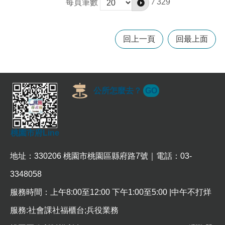
/
329
每頁筆數
政
策
政
回上一頁
回最上面
府
網
站
資
料
公所怎麼去？
GO
開
放
宣
告
桃園市府Line
網
地址：330206 桃園市桃園區縣府路7號｜電話：03-
站
安
3348058
全
政
服務時間：上午8:00至12:00 下午1:00至5:00 |中午不打烊
策
服務:社會課社福櫃台;兵役業務