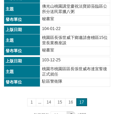
常
佛光山桃園講堂慶祝法寶節蒞臨區公
見
所分送民眾臘八粥
問
秘書室
題
104-01-22
桃
園
桃園區長張世威下鄉邀請會稽區15位
市
里長業務座談
政
秘書室
府
103-12-25
E
n
桃園市桃園區區長張世威布達宣誓後
g
正式就任
l
i
駐區警衛隊
s
h
隱
1
...
14
15
16
17
私
權