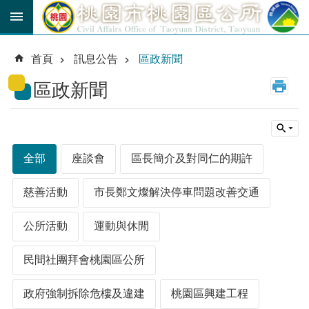
跳到主要內容區塊
育
兒
首頁
訊息公告
區政新聞
津
貼
區政新聞
公
車
路
線
全部
座談會
區長簡介及對同仁的期許
市
民
慈善活動
市長鄭文燦解決停車問題改善交通
卡
公所活動
運動與休閒
進
階
民間社團拜會桃園區公所
搜
尋
政府強制拆除危樓及違建
桃園區興建工程