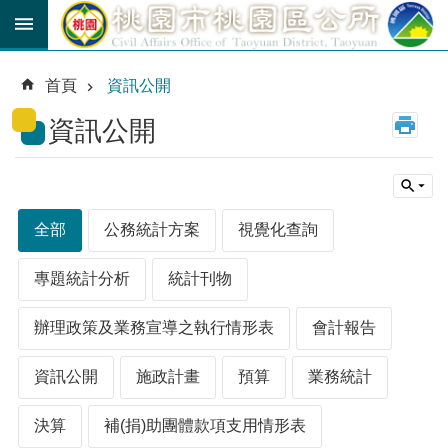
跳到主要內容區塊
育
兒
首頁
資訊公開
津
貼
資訊公開
公
車
路
線
全部
公務統計方案
視覺化查詢
市
民
專題統計分析
統計刊物
卡
辦理政策及業務宣導之執行情形表
會計報告
進
階
資訊公開
施政計畫
預算
業務統計
搜
尋
決算
補(捐)助團體款項支用情形表