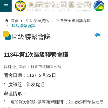
跳到主要內容區塊
育
兒
首頁
生活便民資訊
社會安全網資訊專區
津
區級聯繫會議
貼
區級聯繫會議
公
車
路
線
113年第1次區級聯繫會議
市
資料提供單位：桃園市桃園區公所
民
卡
開會日期：113年2月23日
年度議題：街友處遇
進
階
辦理情形：
搜
尋
1.
追蹤前次會議決議事項辦理情形，並由受列管單位進行