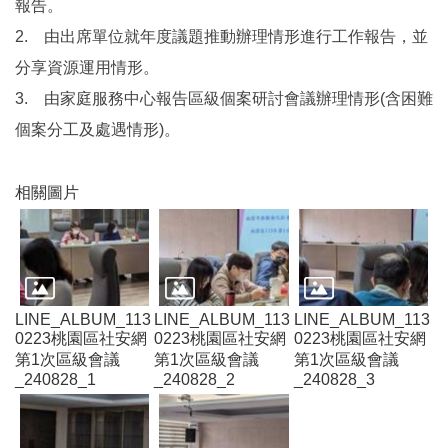
報告。
2.
由出席單位就年度議題推動辦理情形進行工作報告，並
本
分享資源運用情形。
區
3.
介
由家庭服務中心報告區級個案研討會議辦理情形(含困難
紹
個案分工及處遇情形)。
訊
息
相關圖片
公
告
生
活
便
LINE_ALBUM_113
LINE_ALBUM_113
LINE_ALBUM_113
民
0223桃園區社安網
0223桃園區社安網
0223桃園區社安網
資
第1次區級會議
第1次區級會議
第1次區級會議
訊
_240828_1
_240828_2
_240828_3
機
關
通