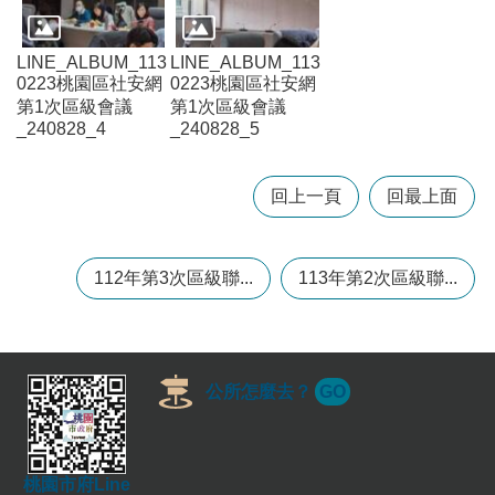
訊
錄
LINE_ALBUM_113
LINE_ALBUM_113
0223桃園區社安網
0223桃園區社安網
相
第1次區級會議
第1次區級會議
關
_240828_4
_240828_5
資
料
回上一頁
回最上面
回
首
頁
112年第3次區級聯...
113年第2次區級聯...
網
站
導
覽
公所怎麼去？
GO
市
政
信
箱
桃園市府Line