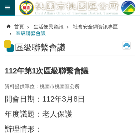
跳到主要內容區塊
育
兒
首頁
生活便民資訊
社會安全網資訊專區
津
區級聯繫會議
貼
區級聯繫會議
公
車
路
線
112年第1次區級聯繫會議
市
資料提供單位：桃園市桃園區公所
民
卡
開會日期：112年3月8日
進
年度議題：老人保護
階
搜
尋
辦理情形：