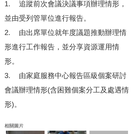
1. 追蹤前次會議決議事項辦理情形，
並由受列管單位進行報告。
本
區
介
2. 由出席單位就年度議題推動辦理情
紹
形進行工作報告，並分享資源運用情
訊
息
形。
公
告
3. 由家庭服務中心報告區級個案研討
生
活
會議辦理情形(含困難個案分工及處遇情
便
民
資
形)。
訊
機
相關圖片
關
通