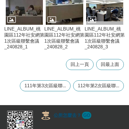
訊
錄
相
關
LINE_ALBUM_桃
LINE_ALBUM_桃
LINE_ALBUM_桃
資
園區112年社安網第
園區112年社安網第
園區112年社安網第
料
1次區級聯繫會議
1次區級聯繫會議
1次區級聯繫會議
_240828_1
_240828_2
_240828_3
回
首
回上一頁
回最上面
頁
網
站
111年第3次區級聯...
112年第2次區級聯...
導
覽
市
政
公所怎麼去？
GO
信
箱