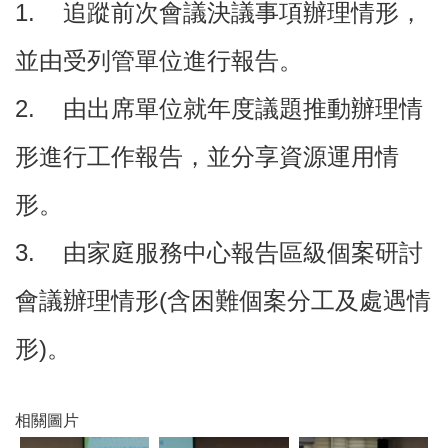
1. 追蹤前次會議決議事項辦理情形，
並由受列管單位進行報告。
本
區
介
2. 由出席單位就年度議題推動辦理情
紹
形進行工作報告，並分享資源運用情
訊
息
形。
公
告
3. 由家庭服務中心報告區級個案研討
生
活
會議辦理情形(含困難個案分工及處遇情
便
民
資
形)。
訊
機
相關圖片
關
通