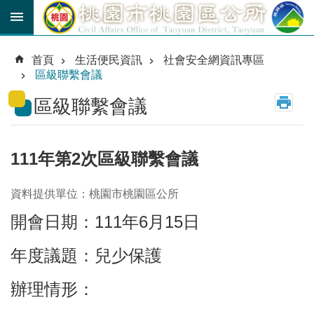
跳到主要內容區塊
育
兒
首頁
生活便民資訊
社會安全網資訊專區
津
區級聯繫會議
貼
區級聯繫會議
公
車
路
線
111年第2次區級聯繫會議
市
資料提供單位：桃園市桃園區公所
民
卡
開會日期：111年6月15日
進
年度議題：兒少保護
階
搜
尋
辦理情形：