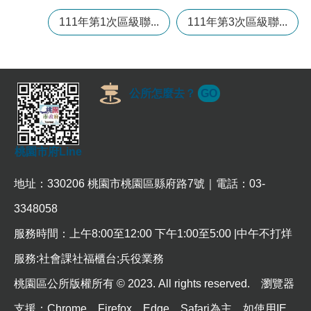
常
111年第1次區級聯...
111年第3次區級聯...
見
問
題
桃
公所怎麼去？
GO
園
市
政
府
桃園市府Line
E
n
地址：330206 桃園市桃園區縣府路7號｜電話：03-
g
l
3348058
i
s
服務時間：上午8:00至12:00 下午1:00至5:00 |中午不打烊
h
服務:社會課社福櫃台;兵役業務
隱
桃園區公所版權所有 © 2023. All rights reserved. 瀏覽器
私
權
支援：Chrome、Firefox、Edge、Safari為主，如使用IE