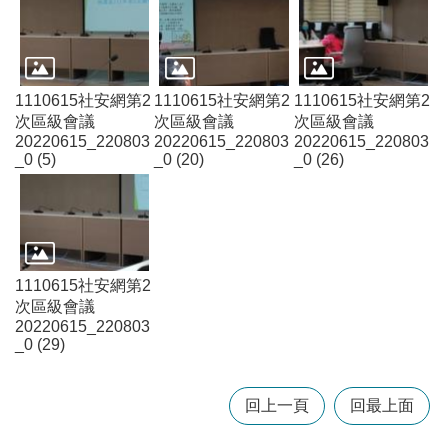
訊
錄
相
關
1110615社安網第2
1110615社安網第2
1110615社安網第2
資
次區級會議
次區級會議
次區級會議
料
20220615_220803
20220615_220803
20220615_220803
_0 (5)
_0 (20)
_0 (26)
回
首
頁
網
站
1110615社安網第2
導
次區級會議
20220615_220803
覽
_0 (29)
市
政
回上一頁
回最上面
信
箱