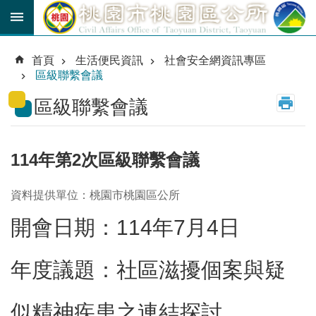
跳到主要內容區塊
育
兒
首頁
生活便民資訊
社會安全網資訊專區
津
區級聯繫會議
貼
區級聯繫會議
公
車
路
線
114年第2次區級聯繫會議
市
資料提供單位：桃園市桃園區公所
民
卡
開會日期：114年7月4日
進
階
年度議題：社區滋擾個案與疑
搜
尋
似精神疾患之連結探討