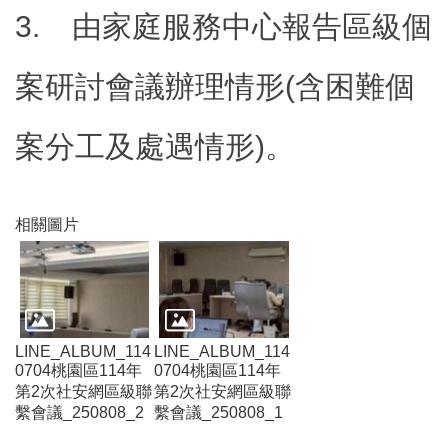
訊
3.
由家庭服務中心報告區級個
錄
相
案研討會議辦理情形(含困難個
關
資
案分工及處遇情形)。
料
回
首
相關圖片
頁
網
站
導
覽
LINE_ALBUM_114
LINE_ALBUM_114
市
0704桃園區114年
0704桃園區114年
政
第2次社安網區級聯
第2次社安網區級聯
信
繫會議_250808_2
繫會議_250808_1
箱