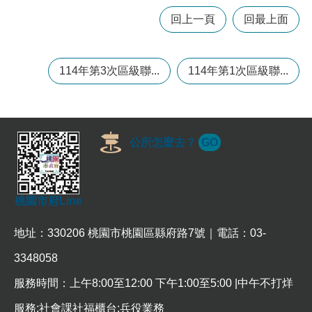
常
回上一頁
回最上面
見
問
題
114年第3次區級聯...
114年第1次區級聯...
桃
園
市
政
府
公所怎麼去？
GO
E
n
g
桃園市府Line
l
i
s
地址：330206 桃園市桃園區縣府路7號｜電話：03-
h
3348058
隱
服務時間：上午8:00至12:00 下午1:00至5:00 |中午不打烊
私
權
服務:社會課社福櫃台;兵役業務