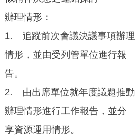
辦理情形：
本
區
介
1.
追蹤前次會議決議事項辦理
紹
訊
情形，並由受列管單位進行報
息
公
告
告。
生
活
2.
由出席單位就年度議題推動
便
民
資
辦理情形進行工作報告，並分
訊
機
享資源運用情形。
關
通