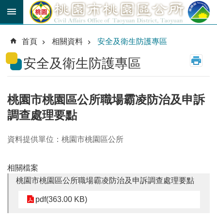
跳到主要內容區塊
育
兒
首頁
相關資料
安全及衛生防護專區
津
貼
安全及衛生防護專區
公
車
路
桃園市桃園區公所職場霸凌防治及申訴
線
調查處理要點
市
民
資料提供單位：桃園市桃園區公所
卡
相關檔案
進
階
桃園市桃園區公所職場霸凌防治及申訴調查處理要點
搜
尋
pdf(363.00 KB)