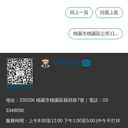
回上一頁
回最上面
本
區
介
桃園市桃園區公所11...
紹
訊
息
公
告
公所怎麼去？
GO
生
活
便
桃園市府Line
民
資
地址：330206 桃園市桃園區縣府路7號｜電話：03-
訊
3348058
機
關
服務時間：上午8:00至12:00 下午1:00至5:00 |中午不打烊
通