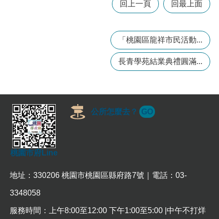
回上一頁
回最上面
訊
錄
相
「桃園區龍祥市民活動...
關
資
長青學苑結業典禮圓滿...
料
回
首
頁
公所怎麼去？
GO
網
站
導
桃園市府Line
覽
地址：330206 桃園市桃園區縣府路7號｜電話：03-
市
政
3348058
信
箱
服務時間：上午8:00至12:00 下午1:00至5:00 |中午不打烊