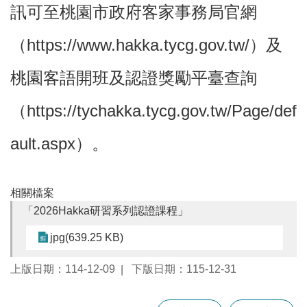
訊可至桃園市政府客家事務局官網
本
（https://www.hakka.tycg.gov.tw/）及
區
介
桃園客語開班及認證獎勵平臺查詢
紹
（https://tychakka.tycg.gov.tw/Page/def
訊
息
公
ault.aspx）。
告
生
活
相關檔案
便
「2026Hakka研習系列認證課程」
民
資
jpg(639.25 KB)
訊
上版日期：114-12-09
下版日期：115-12-31
機
關
通