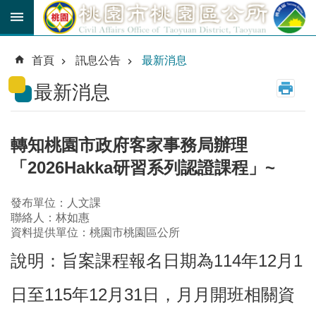
跳到主要內容區塊
育
兒
首頁
訊息公告
最新消息
津
貼
最新消息
公
車
路
轉知桃園市政府客家事務局辦理
線
「2026Hakka研習系列認證課程」~
市
民
發布單位：人文課
卡
聯絡人：林如惠
資料提供單位：桃園市桃園區公所
進
說明：旨案課程報名日期為114年12月1
階
搜
尋
日至115年12月31日，月月開班相關資