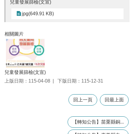
兒童發展篩檢(文宣)
jpg(649.91 KB)
本
區
介
相關圖片
紹
訊
息
公
告
兒童發展篩檢(文宣)
生
上版日期：115-04-08
下版日期：115-12-31
活
便
民
回上一頁
回最上面
資
訊
機
【轉知公告】苗栗縣銅...
關
通