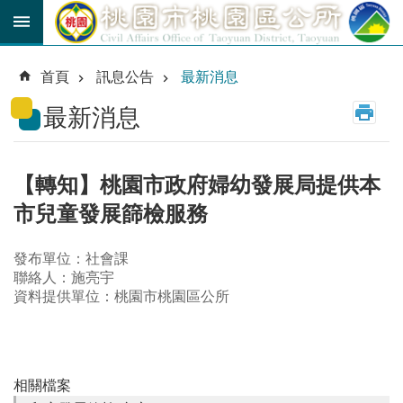
跳到主要內容區塊
育
兒
首頁
訊息公告
最新消息
津
貼
最新消息
公
車
路
【轉知】桃園市政府婦幼發展局提供本
線
市兒童發展篩檢服務
市
民
發布單位：社會課
卡
聯絡人：施亮宇
資料提供單位：桃園市桃園區公所
進
階
搜
尋
相關檔案