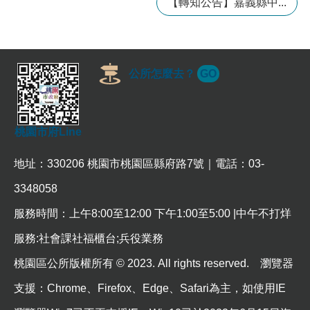
【轉知公告】嘉義縣中...
訊
錄
相
關
公所怎麼去？
GO
資
料
回
桃園市府Line
首
頁
地址：330206 桃園市桃園區縣府路7號｜電話：03-
網
3348058
站
導
服務時間：上午8:00至12:00 下午1:00至5:00 |中午不打烊
覽
服務:社會課社福櫃台;兵役業務
市
桃園區公所版權所有 © 2023. All rights reserved. 瀏覽器
政
信
支援：Chrome、Firefox、Edge、Safari為主，如使用IE
箱