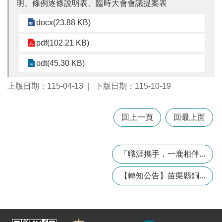
明、條例逐條說明表、臨時大會會議提案表
訊
錄
docx(23.88 KB)
相
pdf(102.21 KB)
關
資
odt(45.30 KB)
料
上版日期：115-04-13
下版日期：115-10-19
回
首
頁
回上一頁
回最上面
網
站
導
「職涯攜手，一鹿相伴...
覽
【轉知公告】苗栗縣銅...
市
政
信
箱