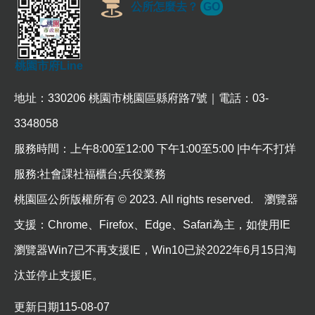
公所怎麼去？
GO
常
見
問
題
桃園市府Line
桃
園
地址：330206 桃園市桃園區縣府路7號｜電話：03-
市
3348058
政
府
服務時間：上午8:00至12:00 下午1:00至5:00 |中午不打烊
E
服務:社會課社福櫃台;兵役業務
n
g
桃園區公所版權所有 © 2023. All rights reserved. 瀏覽器
l
i
支援：Chrome、Firefox、Edge、Safari為主，如使用IE
s
h
瀏覽器Win7已不再支援IE，Win10已於2022年6月15日淘
隱
汰並停止支援IE。
私
權
更新日期
115-08-07