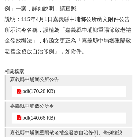
例」一案，詳如說明，請查照。
本
說明：115年4月1日嘉義縣中埔鄉公所函文附件公告
區
所示法令名稱，誤植為「嘉義縣中埔鄉重陽節敬老禮
介
紹
金發放辦法」，特函文更正為「嘉義縣中埔鄉重陽敬
訊
老禮金發放自治條例」，如附件。
息
公
告
相關檔案
生
嘉義縣中埔鄉公所公告
活
pdf(170.28 KB)
便
民
資
嘉義縣中埔鄉公所令
訊
pdf(140.68 KB)
機
關
嘉義縣中埔鄉重陽敬老禮金發放自治條例、條例總說
通