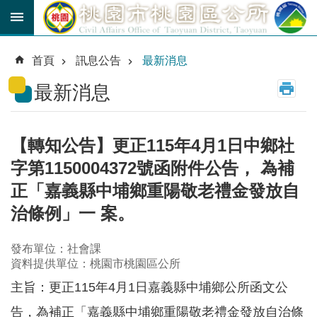
跳到主要內容區塊
育
兒
首頁
訊息公告
最新消息
津
貼
最新消息
公
車
路
【轉知公告】更正115年4月1日中鄉社
線
字第1150004372號函附件公告， 為補
市
正「嘉義縣中埔鄉重陽敬老禮金發放自
民
治條例」一 案。
卡
發布單位：社會課
進
階
資料提供單位：桃園市桃園區公所
搜
尋
主旨：更正115年4月1日嘉義縣中埔鄉公所函文公
告，為補正「嘉義縣中埔鄉重陽敬老禮金發放自治條