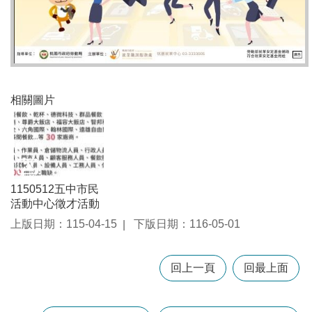
訊
錄
相
關
資
料
相關圖片
回
首
頁
網
1150512五中市民
站
活動中心徵才活動
導
上版日期：115-04-15
下版日期：116-05-01
覽
市
回上一頁
回最上面
政
信
箱