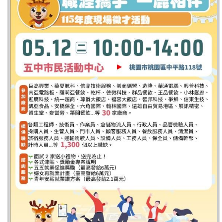
本
區
介
紹
訊
息
公
告
生
活
便
民
資
訊
機
關
通