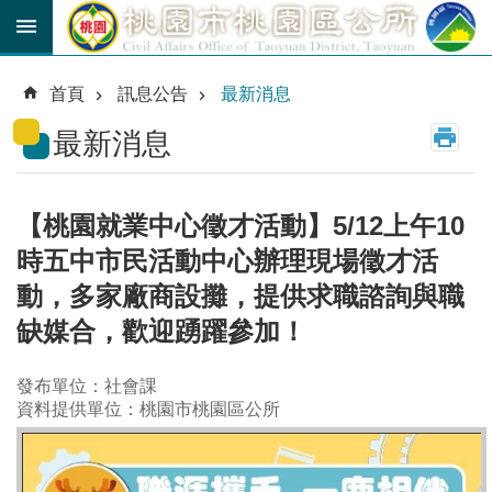
跳到主要內容區塊
育
兒
首頁
訊息公告
最新消息
津
貼
最新消息
公
車
路
【桃園就業中心徵才活動】5/12上午10
線
時五中市民活動中心辦理現場徵才活
市
動，多家廠商設攤，提供求職諮詢與職
民
缺媒合，歡迎踴躍參加！
卡
發布單位：社會課
進
階
資料提供單位：桃園市桃園區公所
搜
尋