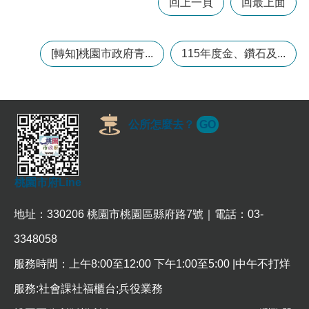
回上一頁
回最上面
訊
錄
相
[轉知]桃園市政府青...
115年度金、鑽石及...
關
資
料
公所怎麼去？
GO
回
首
頁
網
桃園市府Line
站
導
地址：330206 桃園市桃園區縣府路7號｜電話：03-
覽
3348058
市
服務時間：上午8:00至12:00 下午1:00至5:00 |中午不打烊
政
信
服務:社會課社福櫃台;兵役業務
箱