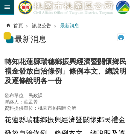
跳到主要內容區塊
育
兒
首頁
訊息公告
最新消息
津
貼
最新消息
公
車
路
轉知花蓮縣瑞穗鄉振興經濟暨關懷鄉民
線
禮金發放自治條例」條例本文、總說明
市
及逐條說明各一份
民
卡
發布單位：民政課
聯絡人：莊孟菁
進
資料提供單位：桃園市桃園區公所
階
搜
花蓮縣瑞穗鄉振興經濟暨關懷鄉民禮金
尋
發放自治條例」條例本文、總說明及逐