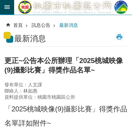
跳到主要內容區塊
育
兒
首頁
訊息公告
最新消息
津
貼
最新消息
公
車
路
更正~公告本公所辦理「2025桃城映像
線
(9)攝影比賽」得獎作品名單~
市
民
發布單位：人文課
卡
聯絡人：林如惠
資料提供單位：桃園市桃園區公所
進
「2025桃城映像(9)攝影比賽」得獎作品
階
搜
尋
名單詳如附件~