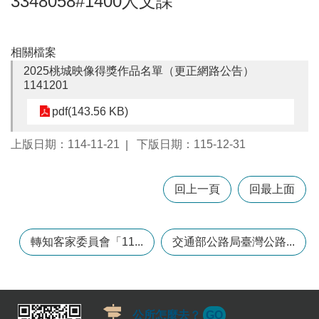
3348058#1400人文課
訊
錄
相關檔案
相
關
2025桃城映像得獎作品名單（更正網路公告）
資
1141201
料
pdf(143.56 KB)
回
上版日期：114-11-21
下版日期：115-12-31
首
頁
網
回上一頁
回最上面
站
導
覽
轉知客家委員會「11...
交通部公路局臺灣公路...
市
政
信
箱
公所怎麼去？
GO