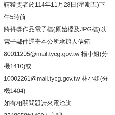
請獲獎者於114年11月28日(星期五)下
本
午5時前
區
介
將得獎作品電子檔(原始檔及JPG檔)以
紹
電子郵件逕寄本公所承辦人信箱
訊
息
公
80011205@mail.tycg.gov.tw 楊小姐(分
告
機1410)或
生
活
10002261@mail.tycg.gov.tw 林小姐(分
便
民
資
機1404)
訊
如有相關問題請來電洽詢
機
關
通