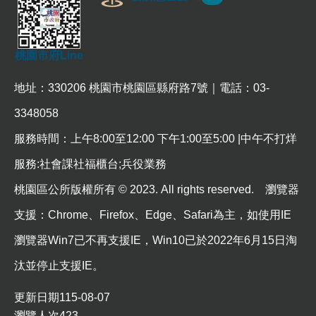
常
見
問
桃園市府Line
題
桃
地址：330206 桃園市桃園區縣府路7號｜電話：03-
園
市
3348058
政
服務時間：上午8:00至12:00 下午1:00至5:00 |中午不打烊
府
服務:社會課社福櫃台;兵役業務
E
n
桃園區公所版權所有 © 2023. All rights reserved. 瀏覽器
g
l
支援：Chrome、Firefox、Edge、Safari為主，如使用IE
i
s
瀏覽器Win7已不再支援IE，Win10已於2022年6月15日淘
h
汰並停止支援IE。
隱
私
更新日期
115-08-07
權
瀏覽人次
423