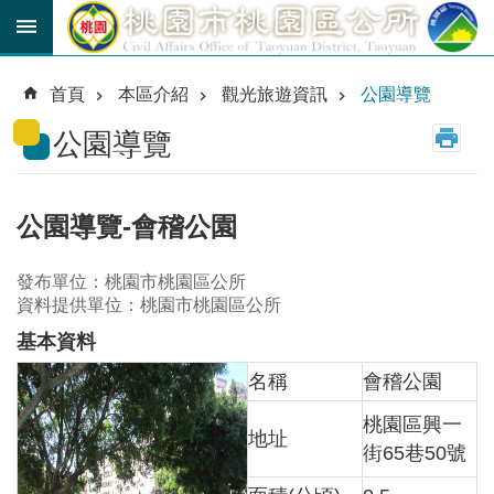
跳到主要內容區塊
育
兒
首頁
本區介紹
觀光旅遊資訊
公園導覽
津
貼
公園導覽
公
車
路
公園導覽-會稽公園
線
發布單位：桃園市桃園區公所
市
資料提供單位：桃園市桃園區公所
民
卡
基本資料
名稱
會稽公園
進
階
桃園區興一
搜
地址
尋
街65巷50號