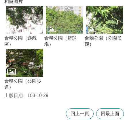
相關圖片
訊
錄
相
關
資
會稽公園（遊戲
會稽公園（籃球
會稽公園（公園景
料
區）
場）
觀）
回
首
頁
網
會稽公園（公園步
站
道）
導
覽
上版日期：103-10-29
市
政
回上一頁
回最上面
信
箱