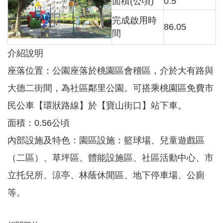
面積(公頃)
0.5
完成啟用時
86.05
本
間
區
介
介紹說明
紹
座落位置：公園座落於桃園區會稽區，介於大有路與
訊
大德二街間，為社區鄰里公園。可搭乘桃園區免費市
息
公
民公車【環狀路線】於【寶山街口】站下車。
告
面積：0.56公頃
生
活
內部設施及特色：園區設施：籃球場、兒童遊戲區
便
（二區）、草坪區、體能設施區、社區活動中心、市
民
資
立托兒所、涼亭、林蔭休閒區、地下停車場、公廁
訊
等。
機
關
通