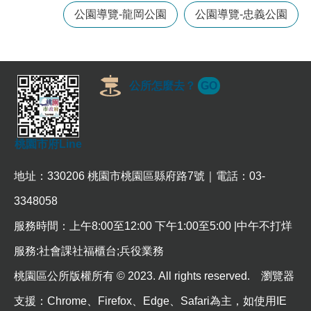
常
公園導覽-龍岡公園
公園導覽-忠義公園
見
問
題
桃
公所怎麼去？
GO
園
市
政
府
桃園市府Line
E
地址：330206 桃園市桃園區縣府路7號｜電話：03-
n
g
3348058
l
i
服務時間：上午8:00至12:00 下午1:00至5:00 |中午不打烊
s
h
服務:社會課社福櫃台;兵役業務
隱
桃園區公所版權所有 © 2023. All rights reserved. 瀏覽器
私
權
支援：Chrome、Firefox、Edge、Safari為主，如使用IE