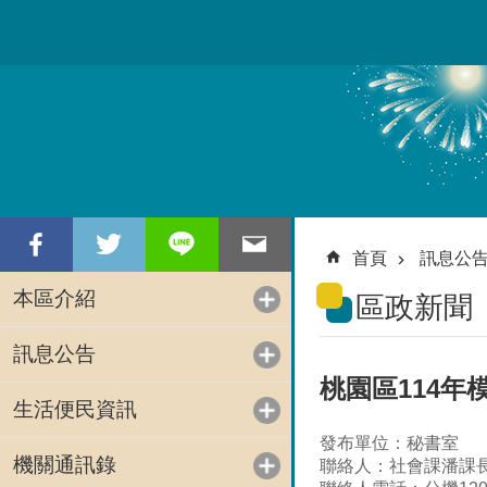
跳到主要內容區塊
首頁
訊息公
本區介紹
區政新聞
訊息公告
桃園區114
生活便民資訊
發布單位：秘書室
機關通訊錄
聯絡人：社會課潘課