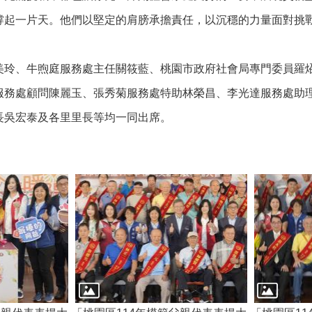
撐起一片天。他們以堅定的肩膀承擔責任，以沉穩的力量面對挑
美玲、牛煦庭服務處主任關筱藍、桃園市政府社會局專門委員羅
服務處顧問陳麗玉、張秀菊服務處特助林榮昌、李光達服務處助
長吳宏泰及各里里長等均一同出席。