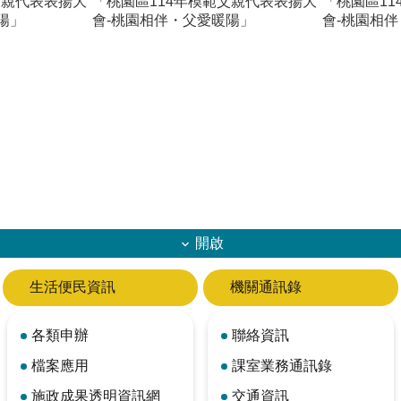
父親代表表揚大
「桃園區114年模範父親代表表揚大
「桃園區1
陽」
會-桃園相伴・父愛暖陽」
會-桃園相
開啟
生活便民資訊
機關通訊錄
各類申辦
聯絡資訊
檔案應用
課室業務通訊錄
施政成果透明資訊網
交通資訊