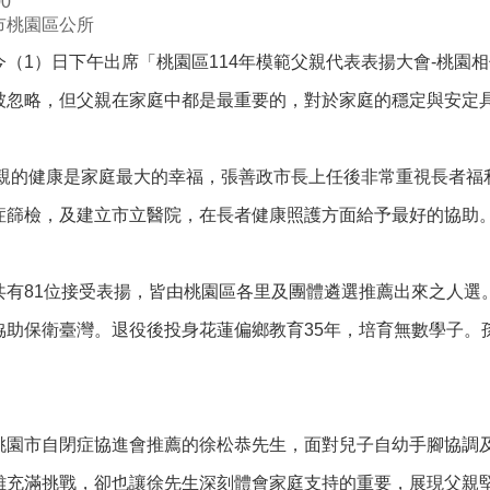
0
市桃園區公所
（1）日下午出席「桃園區114年模範父親代表表揚大會-桃園
被忽略，但父親在家庭中都是最重要的，對於家庭的穩定與安定
親的健康是家庭最大的幸福，張善政市長上任後非常重視長者福利
症篩檢，及建立市立醫院，在長者健康照護方面給予最好的協助
共有81位接受表揚，皆由桃園區各里及團體遴選推薦出來之人選
協助保衛臺灣。退役後投身花蓮偏鄉教育35年，培育無數學子。
桃園市自閉症協進會推薦的徐松恭先生，面對兒子自幼手腳協調
雖充滿挑戰，卻也讓徐先生深刻體會家庭支持的重要，展現父親