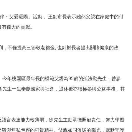
相伴・父愛暖陽」活動， 王副市長表示雖然父親在家庭中的付
具有偉大的貢獻。
，不僅提高三節敬老禮金, 也針對長者提出關懷健康的政
。
。今年桃園區最年長的模範父親為95歲的孫法勤先生，曾參
孫先生一生奉獻國家與社會，退休後亦積極參與公益事務，其
及語言表達能力較薄弱，徐先生主動承擔照顧責任，努力學習
堅毅與無私包容的可貴精神。父親如同溫暖的陽光，默默守護