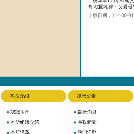
「桃園區114年模範
會-桃園相伴・父愛暖
上版日期：114-08-01
本區介紹
訊息公告
認識本區
最新消息
本所組織介紹
區政新聞
本所沿革
熱門活動