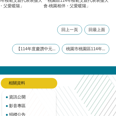
14年模範父親代表表揚大
「桃園區114年模範父親代表表揚大
伴・父愛暖陽」
會-桃園相伴・父愛暖陽」
回上一頁
回最上面
【114年度慶讚中元...
桃園市桃園區114年...
相關資料
資訊公開
影音專區
招標公告