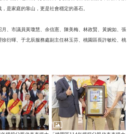
戰，是家庭的靠山，更是社會穩定的基石。
炤月、市議員黃瓊慧、余信憲、陳美梅、林政賢、黃婉如、張
理徐衍暉、于北辰服務處副主任林玉芬、桃園區長許敏松、桃