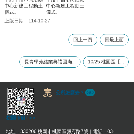
政
中心新建工程動土
中心新建工程動土
策
儀式。
儀式。
政
上版日期：114-10-27
府
網
站
回上一頁
回最上面
資
料
開
長青學苑結業典禮圓滿...
10/25 桃園區【...
放
宣
告
網
公所怎麼去？
GO
站
安
全
政
桃園市府Line
策
地址：330206 桃園市桃園區縣府路7號｜電話：03-