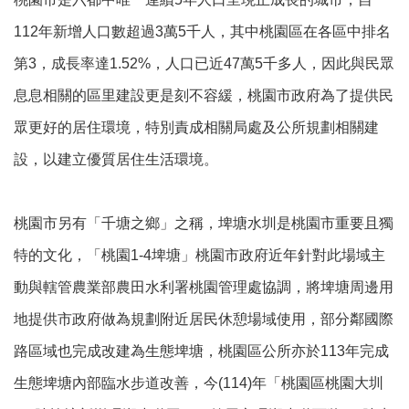
112年新增人口數超過3萬5千人，其中桃園區在各區中排名
本
第3，成長率達1.52%，人口已近47萬5千多人，因此與民眾
區
介
息息相關的區里建設更是刻不容緩，桃園市政府為了提供民
紹
眾更好的居住環境，特別責成相關局處及公所規劃相關建
訊
設，以建立優質居住生活環境。
息
公
告
桃園市另有「千塘之鄉」之稱，埤塘水圳是桃園市重要且獨
生
特的文化，「桃園1-4埤塘」桃園市政府近年針對此場域主
活
便
動與轄管農業部農田水利署桃園管理處協調，將埤塘周邊用
民
資
地提供市政府做為規劃附近居民休憩場域使用，部分鄰國際
訊
路區域也完成改建為生態埤塘，桃園區公所亦於113年完成
機
生態埤塘內部臨水步道改善，今(114)年「桃園區桃園大圳
關
通