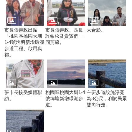
常
見
問
題
市長張善政出席
市長張善政、區長
大合影。
桃
「桃園區桃園大圳
許敏松及貴賓們一
園
1-4號埤塘新增環湖
同剪綵。
市
步道工程」啟用典
政
禮。
府
E
n
g
l
i
張市長接受媒體聯
桃園區桃園大圳1-4
主要步道設施淨寬
s
訪。
號埤塘新增環湖步
為3公尺，利於民眾
h
道。
雙向行走。
隱
私
權