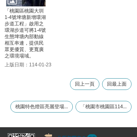
政
策
「桃園區桃園大圳
1-4號埤塘新增環湖
政
步道工程」啟用之
府
環湖步道可將1-4號
網
生態埤塘內部動線
站
相互串連，提供民
資
眾更優質、更寬廣
料
之環境場域。
開
上版日期：114-01-23
放
宣
告
回上一頁
回最上面
網
站
安
桃園特色燈區亮麗登場...
「桃園市桃園區114...
全
政
策