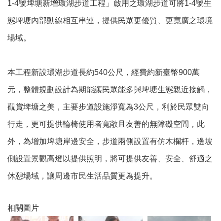
1-4號埤塘新增環湖步道工程」啟用之環湖步道可將1-4號生
訊
錄
態埤塘內部動線相互串連，提供民眾更優質、更寬廣之環境
相
場域。
關
資
料
本工程新設環湖步道長約540公尺，經費約新臺幣900萬
元，整體規劃設計為期能讓民眾能多與埤塘生態親近接觸，
回
首
觀賞埤塘之美，主要步道設施淨寬為3公尺，利於民眾雙向
頁
行走，更可提供輪椅使用者寬敞且友善的無障礙空間，此
網
站
外，為增加埤塘岸邊安全，步道兩側設置有仿木欄杆，邊坡
導
側設置景觀高燈以提供照明，將可提供友善、安全、舒適之
覽
休憩場域，讓周邊市民生活品質更為提升。
市
政
信
相關圖片
箱