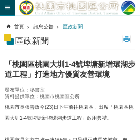
跳到主要內容區塊
育
兒
首頁
訊息公告
區政新聞
津
貼
區政新聞
公
車
路
「桃園區桃園大圳1-4號埤塘新增環湖步
線
道工程」打造地方優質友善環境
市
民
發布單位：秘書室
卡
資料提供單位：桃園市桃園區公所
桃園市長張善政今(23)日下午前往桃園區，出席「桃園區桃
進
階
園大圳1-4號埤塘新增環湖步道工程」啟用典禮。
搜
尋
桃園市是六都中唯一連續5年人口呈現正成長的城市，自