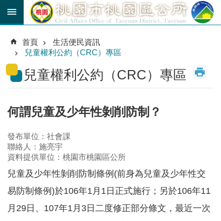
跳到主要內容區塊
育
兒
首頁
生活便民資訊
津
兒童權利公約（CRC）專區
貼
兒童權利公約（CRC）專區
公
車
路
線
何謂兒童及少年性剝削防制？
市
發布單位：社會課
民
聯絡人：施亮宇
卡
資料提供單位：桃園市桃園區公所
兒童及少年性剝削防制條例(前身為兒童及少年性交
進
階
易防制條例)於106年1月1日正式施行；另於106年11
搜
尋
月29日、107年1月3日二度修正部分條文，最近一次