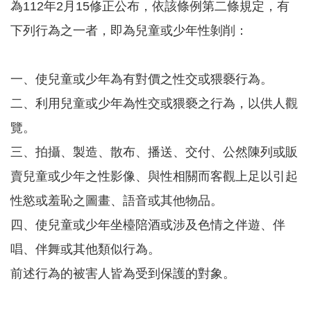
為112年2月15修正公布，依該條例第二條規定，有
下列行為之一者，即為兒童或少年性剝削：
本
區
介
一、使兒童或少年為有對價之性交或猥褻行為。
紹
二、利用兒童或少年為性交或猥褻之行為，以供人觀
訊
息
覽。
公
三、拍攝、製造、散布、播送、交付、公然陳列或販
告
賣兒童或少年之性影像、與性相關而客觀上足以引起
生
活
性慾或羞恥之圖畫、語音或其他物品。
便
民
四、使兒童或少年坐檯陪酒或涉及色情之伴遊、伴
資
唱、伴舞或其他類似行為。
訊
前述行為的被害人皆為受到保護的對象。
機
關
通