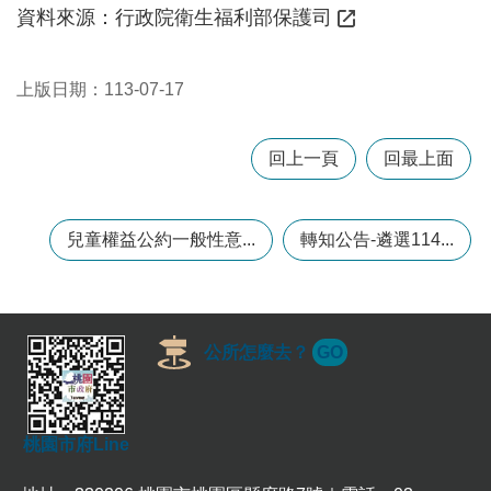
資料來源：
行政院衛生福利部保護司
訊
錄
相
上版日期：113-07-17
關
資
料
回上一頁
回最上面
回
首
兒童權益公約一般性意...
轉知公告-遴選114...
頁
網
站
導
公所怎麼去？
GO
覽
市
政
桃園市府Line
信
箱