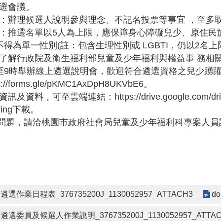
選會議。
：辦理候選人說明參與理念、不記名投票等事宜 ，至多
：推選名單以5人為上限，應保障身心障礙兒少、原住民族兒
不得為單一性別(註：包含生理性別或 LGBTI，仍以2名上
了解行政院及衛生福利部兒童及少年福利與權益事 務相關小
至9時舉辦線上遴選說明會，歡迎符合遴選資格之兒少踴躍參
://forms.gle/pKMC1AxDpH8UKVbE6。
資料，可至雲端連結：https://drive.google.com/drive/f
aring下載。
題，請洽桃園市政府社會局兒童及少年福利科專案人員許先生
作業日程表_376735200J_1130052957_ATTACH3
do
委員及候選人作業說明_376735200J_1130052957_ATTAC