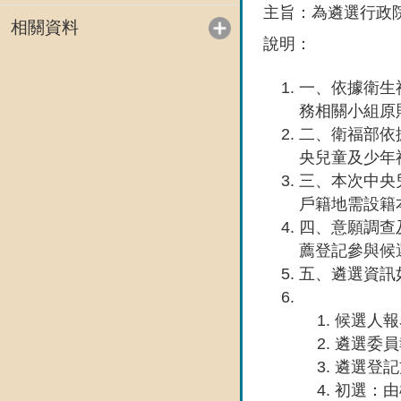
主旨：為遴選行政院
相關資料
說明：
一、依據衛生福
務相關小組原
二、衛福部依
央兒童及少年
三、本次中央兒
戶籍地需設籍
四、意願調查
薦登記參與候
五、遴選資訊
候選人報
遴選委員
遴選登記方
初選：由