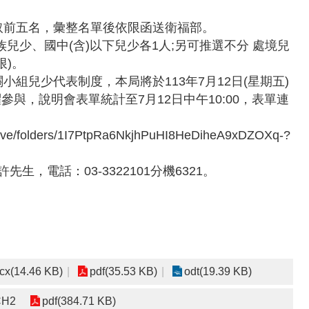
取前五名，彙整名單後依限函送衛福部。
少、國中(含)以下兒少各1人;另可推選不分 處境兒
限)。
組兒少代表制度，本局將於113年7月12日(星期五)
與，說明會表單統計至7月12日中午10:00，表單連
olders/1I7PtpRa6NkjhPuHI8HeDiheA9xDZOXq-?
，電話：03-3322101分機6321。
cx(14.46 KB)
pdf(35.53 KB)
odt(19.39 KB)
H2
pdf(384.71 KB)