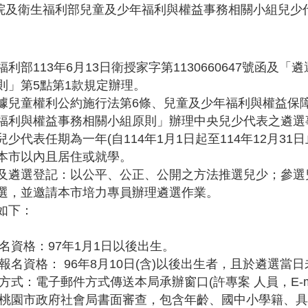
及衛生福利部兒童及少年福利與權益事務相關小組兒少代表
利部113年6月13日衛授家字第1130660647號函
則」第5點第1款規定辦理。
據兒童權利公約施行法第6條、兒童及少年福利與權益保
福利與權益事務相關小組原則」辦理中央兒少代表之遴
少代表任期為一年(自114年1月1日起至114年12月3
本市以內且居住或就學。
及遴選登記：以公平、公正、公開之方法推選兒少；參選
選，並邀請本市培力專員辦理遴選作業。
如下：
名資格：97年1月1日以後出生。
報名資格： 96年8月10日(含)以後出生者，且於遴選當
式：電子郵件方式傳送本局承辦窗口(許專案 人員，E-mail：8003
桃園市政府社會局書面審查，包含年齡、國中小學籍、