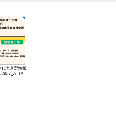
少代表遴選海報
052957_ATTA