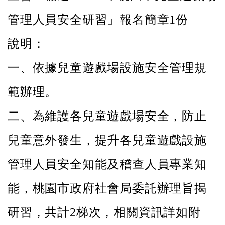
管理人員安全研習」報名簡章1份
本
區
說明：
介
紹
一、依據兒童遊戲場設施安全管理規
訊
範辦理。
息
公
告
二、
為維護各兒童遊戲場安全，防止
生
兒童意外發生，提升各兒童遊戲設施
活
便
民
管理人員安全知能及稽查人員專業知
資
訊
能，桃園市政府社會局委託辦理旨揭
機
研習，共計2梯次，相關資訊詳如附
關
通