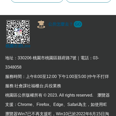
常
見
問
題
公所怎麼去？
GO
桃
園
市
桃園市府Line
政
府
地址：330206 桃園市桃園區縣府路7號｜電話：03-
E
n
3348058
g
l
服務時間：上午8:00至12:00 下午1:00至5:00 |中午不打烊
i
s
服務:社會課社福櫃台;兵役業務
h
桃園區公所版權所有 © 2023. All rights reserved. 瀏覽器
隱
支援：Chrome、Firefox、Edge、Safari為主，如使用IE
私
權
瀏覽器Win7已不再支援IE，Win10已於2022年6月15日淘