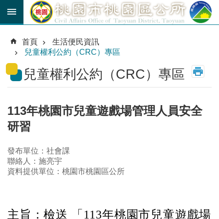
跳到主要內容區塊
育
兒
首頁
生活便民資訊
津
兒童權利公約（CRC）專區
貼
兒童權利公約（CRC）專區
公
車
路
線
113年桃園市兒童遊戲場管理人員安全
研習
市
民
卡
發布單位：社會課
聯絡人：施亮宇
資料提供單位：桃園市桃園區公所
進
階
搜
尋
主旨：
檢送
「113年桃園市兒童遊戲場