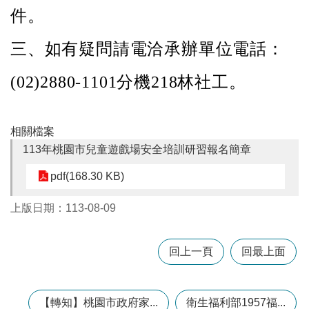
訊
件。
錄
三、
如有疑問請電洽承辦單位電話：
相
關
(02)2880-1101分機218林社工。
資
料
回
相關檔案
首
113年桃園市兒童遊戲場安全培訓研習報名簡章
頁
pdf(168.30 KB)
網
站
上版日期：113-08-09
導
覽
市
回上一頁
回最上面
政
信
箱
【轉知】桃園市政府家...
衛生福利部1957福...