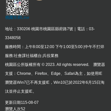
常
見
問
桃園市府Line
題
地址：330206 桃園市桃園區縣府路7號｜電話：03-
桃
園
3348058
市
政
服務時間：上午8:00至12:00 下午1:00至5:00 |中午不打烊
府
服務:社會課社福櫃台;兵役業務
E
n
桃園區公所版權所有 © 2023. All rights reserved. 瀏覽器
g
l
支援：Chrome、Firefox、Edge、Safari為主，如使用IE
i
s
瀏覽器Win7已不再支援IE，Win10已於2022年6月15日淘
h
汰並停止支援IE。
隱
私
更新日期
115-08-07
權
瀏覽人次
52