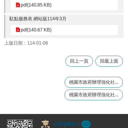
訊
pdf(140.85 KB)
錄
駐點服務表 網站版114年3月
相
關
pdf(140.67 KB)
資
料
上版日期：114-01-06
回
首
回上一頁
回最上面
頁
網
站
桃園市政府辦理強化社...
導
覽
桃園市政府辦理強化社...
市
政
信
箱
公所怎麼去？
GO