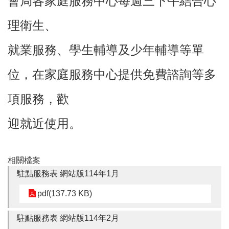
會局各家庭服務中心每週三下午結合心
理衛生、
本
區
就業服務、學生輔導及少年輔導等單
介
紹
位，在家庭服務中心提供免費諮詢等多
訊
息
項服務，歡
公
告
迎就近使用。
生
活
便
相關檔案
民
駐點服務表 網站版114年1月
資
訊
pdf(137.73 KB)
機
關
駐點服務表 網站版114年2月
通