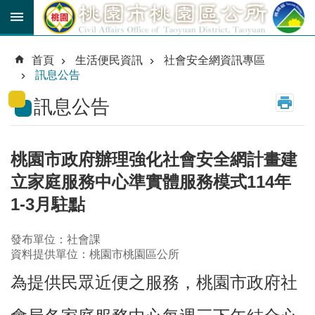
跳到主要內容區塊
育
兒
首頁
生活便民資訊
社會安全網資訊專區
津
訊息公告
貼
訊息公告
公
車
路
線
桃園市政府辦理強化社會安全網計畫建
立家庭服務中心準實體服務模式114年
市
民
1-3月駐點
卡
發布單位：社會課
進
資料提供單位：桃園市桃園區公所
階
搜
為提供民眾近便之服務，桃園市政府社
尋