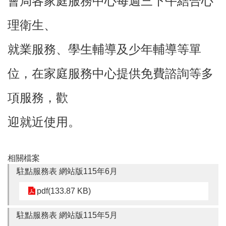
會局各家庭服務中心每週三下午結合心
理衛生、
本
區
就業服務、學生輔導及少年輔導等單
介
紹
位，在家庭服務中心提供免費諮詢等多
訊
息
項服務，歡
公
告
迎就近使用。
生
活
便
相關檔案
民
駐點服務表 網站版115年6月
資
訊
pdf(133.87 KB)
機
關
駐點服務表 網站版115年5月
通