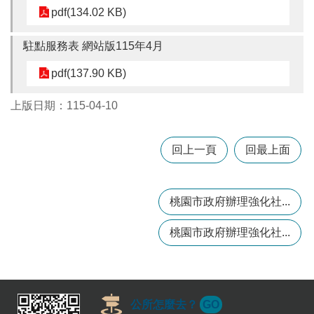
訊
pdf(134.02 KB)
錄
駐點服務表 網站版115年4月
相
關
pdf(137.90 KB)
資
料
上版日期：115-04-10
回
首
回上一頁
回最上面
頁
網
站
桃園市政府辦理強化社...
導
覽
桃園市政府辦理強化社...
市
政
信
箱
公所怎麼去？
GO