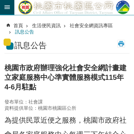
跳到主要內容區塊
育
兒
首頁
生活便民資訊
社會安全網資訊專區
津
訊息公告
貼
訊息公告
公
車
路
線
桃園市政府辦理強化社會安全網計畫建
立家庭服務中心準實體服務模式115年
市
民
4-6月駐點
卡
發布單位：社會課
進
資料提供單位：桃園市桃園區公所
階
搜
為提供民眾近便之服務，桃園市政府社
尋