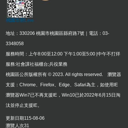
常
見
問
桃園市府Line
題
地址：330206 桃園市桃園區縣府路7號｜電話：03-
桃
園
3348058
市
政
服務時間：上午8:00至12:00 下午1:00至5:00 |中午不打烊
府
服務:社會課社福櫃台;兵役業務
E
n
桃園區公所版權所有 © 2023. All rights reserved. 瀏覽器
g
l
支援：Chrome、Firefox、Edge、Safari為主，如使用IE
i
s
瀏覽器Win7已不再支援IE，Win10已於2022年6月15日淘
h
汰並停止支援IE。
隱
私
更新日期
115-08-06
權
瀏覽人次
31