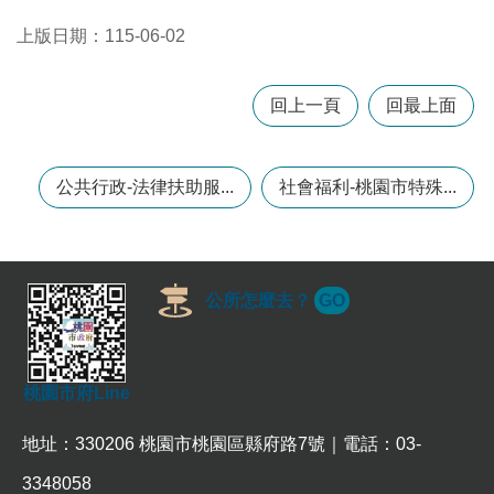
上版日期：115-06-02
本
區
回上一頁
回最上面
介
紹
訊
公共行政-法律扶助服...
社會福利-桃園市特殊...
息
公
告
生
公所怎麼去？
GO
活
便
民
資
桃園市府Line
訊
機
地址：330206 桃園市桃園區縣府路7號｜電話：03-
關
3348058
通