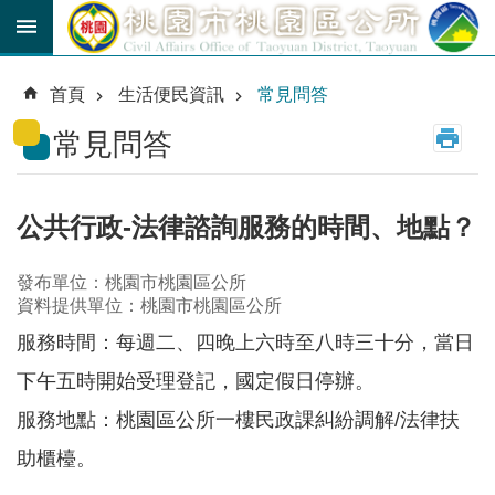
跳到主要內容區塊
育
兒
首頁
生活便民資訊
常見問答
津
貼
常見問答
公
車
路
公共行政-法律諮詢服務的時間、地點？
線
發布單位：桃園市桃園區公所
市
資料提供單位：桃園市桃園區公所
民
卡
服務時間：每週二、四晚上六時至八時三十分，當日
下午五時開始受理登記，國定假日停辦。
進
階
服務地點：桃園區公所一樓民政課糾紛調解/法律扶
搜
尋
助櫃檯。