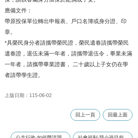
應備文件：
本
帶原投保單位轉出申報表、戶口名簿或身分證、印
區
介
章。
紹
*具榮民身分者請攜帶榮民證，榮民遺眷請攜帶榮民
訊
遺眷證，退伍未滿一年者，請攜帶退伍令，畢業未滿
息
公
一年者，請攜帶畢業證書， 二十歲以上子女仍在學
告
者請帶學生證。
生
活
便
上版日期：115-06-02
民
資
訊
回上一頁
回最上面
機
關
通
公共行政-如何聲請調...
社會福利-我小孩目前...