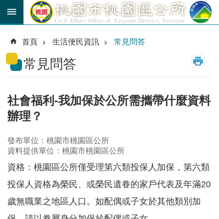
跳到主要內容區塊
育
兒
首頁
生活便民資訊
常見問答
津
貼
常見問答
公
車
路
社會福利-我加保於公所需攜帶什麼資料
線
辦理？
市
民
發布單位：桃園市桃園區公所
卡
資料提供單位：桃園市桃園區公所
資格：桃園區公所僅受理第六類投保人加保，第六類
進
階
投保人資格為榮民、或榮民遺眷的家戶代表及年滿20
搜
尋
歲無職業之地區人口。如配偶或子女於其他類別加
保，請以眷屬身分加保於配偶或子女。