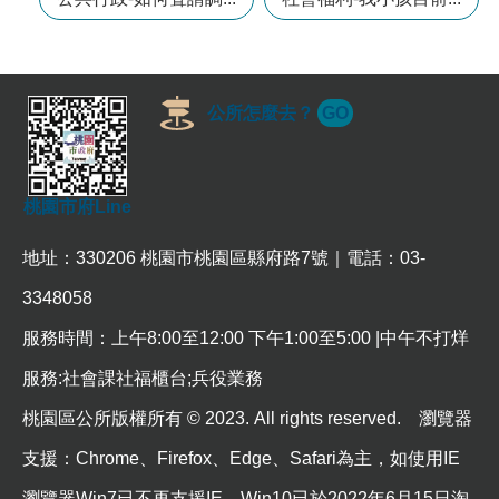
訊
錄
相
關
公所怎麼去？
GO
資
料
回
桃園市府Line
首
頁
地址：330206 桃園市桃園區縣府路7號｜電話：03-
網
3348058
站
服務時間：上午8:00至12:00 下午1:00至5:00 |中午不打烊
導
覽
服務:社會課社福櫃台;兵役業務
市
桃園區公所版權所有 © 2023. All rights reserved. 瀏覽器
政
信
支援：Chrome、Firefox、Edge、Safari為主，如使用IE
箱
瀏覽器Win7已不再支援IE，Win10已於2022年6月15日淘