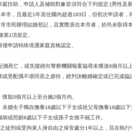
家庭扶助，申請人及補助對象皆須符合下列規定:(男性及新
住本市，且最近1年居住國內超過183日，但初次申請者
籍本市市民辦理結婚登記，且實際居住本市者，於尚未取得
4條第1項規定。
得僅申請特殊境遇家庭資格認定。
其配偶死亡，或失蹤經向警察機關報案協尋未獲達6個月以
棄或受配偶不堪同居之虐待，經判決離婚確定或已完成協
。
，懷胎3個月以上至分娩2個月內。
、未婚生子獨自撫養18歲以下子女或祖父母撫養18歲以
傷病或照顧6歲以下子女或孫子女致不能工作。
上之徒刑或受拘束人身自由之保安處分1年以上，且在執行