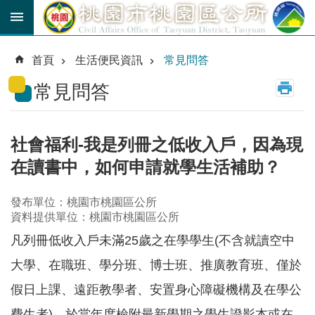
跳到主要內容區塊
育
兒
首頁
生活便民資訊
常見問答
津
貼
常見問答
公
車
路
社會福利-我是列冊之低收入戶，因為現
線
在讀書中，如何申請就學生活補助？
市
民
發布單位：桃園市桃園區公所
卡
資料提供單位：桃園市桃園區公所
凡列冊低收入戶未滿25歲之在學學生(不含就讀空中
進
階
大學、在職班、學分班、博士班、推廣教育班、僅於
搜
尋
假日上課、遠距教學者、安置身心障礙機構及在學公
費生者)，於當年度檢附最新學期之學生證影本或在