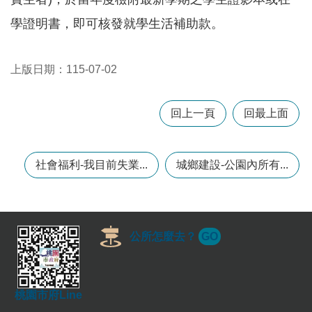
學證明書，即可核發就學生活補助款。
本
區
介
上版日期：115-07-02
紹
訊
回上一頁
回最上面
息
公
告
社會福利-我目前失業...
城鄉建設-公園內所有...
生
活
便
民
公所怎麼去？
GO
資
訊
機
關
桃園市府Line
通