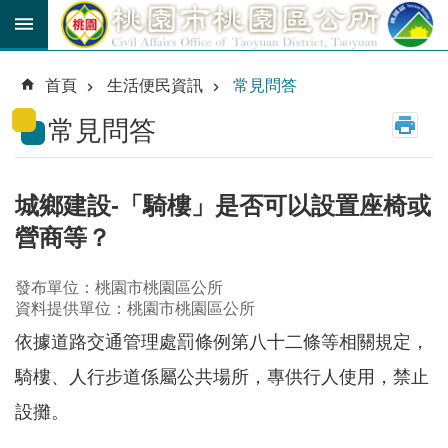
跳到主要內容區塊
育
兒
首頁
生活便民資訊
常見問答
津
貼
常見問答
公
車
路
城鄉建設-「騎樓」是否可以設置座椅或
線
營商等？
市
民
發布單位：桃園市桃園區公所
卡
資料提供單位：桃園市桃園區公所
依據道路交通管理處罰條例第八十二條等相關規定，
進
階
騎樓、人行步道係屬公共場所，專供行人使用，禁止
搜
尋
設攤。