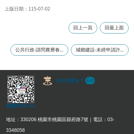
上版日期：115-07-02
本
區
回上一頁
回最上面
介
紹
訊
公共行政-請問農曆春...
城鄉建設-未經申請許...
息
公
告
生
公所怎麼去？
GO
活
便
民
資
桃園市府Line
訊
地址：330206 桃園市桃園區縣府路7號｜電話：03-
機
關
3348058
通