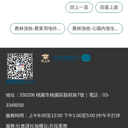
回上一頁
回最上面
本
區
介
農林漁牧-農業用地作...
農林漁牧-公園內發生...
紹
訊
息
公
公所怎麼去？
GO
告
生
活
桃園市府Line
便
民
地址：330206 桃園市桃園區縣府路7號｜電話：03-
資
訊
3348058
機
服務時間：上午8:00至12:00 下午1:00至5:00 |中午不打烊
關
服務:社會課社福櫃台;兵役業務
通