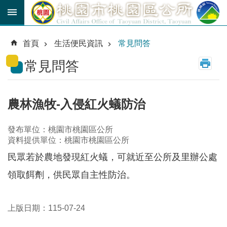
跳到主要內容區塊
育
兒
首頁
生活便民資訊
常見問答
津
貼
常見問答
公
車
路
農林漁牧-入侵紅火蟻防治
線
發布單位：桃園市桃園區公所
市
資料提供單位：桃園市桃園區公所
民
卡
民眾若於農地發現紅火蟻，可就近至公所及里辦公處
領取餌劑，供民眾自主性防治。
進
階
搜
尋
上版日期：115-07-24