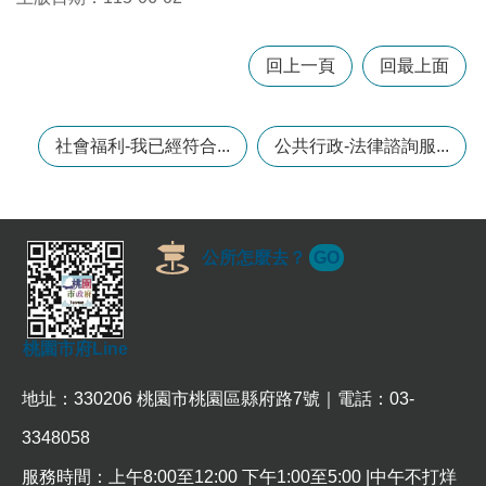
本
回上一頁
回最上面
區
介
紹
社會福利-我已經符合...
公共行政-法律諮詢服...
訊
息
公
告
公所怎麼去？
GO
生
活
便
民
桃園市府Line
資
訊
地址：330206 桃園市桃園區縣府路7號｜電話：03-
機
3348058
關
服務時間：上午8:00至12:00 下午1:00至5:00 |中午不打烊
通