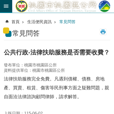
跳到主要內容區塊
育
兒
首頁
生活便民資訊
常見問答
津
貼
常見問答
公
車
路
公共行政-法律扶助服務是否需要收費？
線
發布單位：桃園市桃園區公所
市
資料提供單位：桃園市桃園區公所
民
卡
法律扶助服務完全免費。凡遇到債權、債務、房地
產、買賣、租賃、傷害等民刑事方面之疑難問題，親
進
階
自面洽法律諮詢顧問律師，請求解答。
搜
尋
上版日期：115-06-02