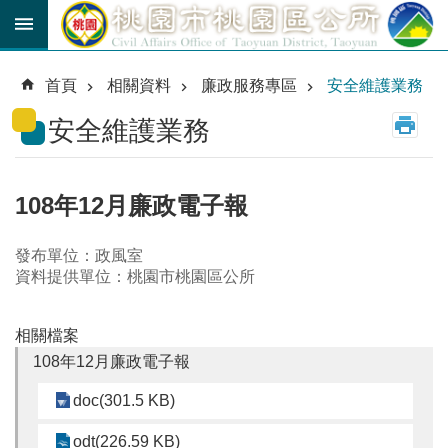
跳到主要內容區塊
育
兒
首頁
相關資料
廉政服務專區
安全維護業務
津
貼
安全維護業務
公
車
路
108年12月廉政電子報
線
發布單位：政風室
市
資料提供單位：桃園市桃園區公所
民
卡
相關檔案
進
108年12月廉政電子報
階
搜
doc(301.5 KB)
尋
odt(226.59 KB)