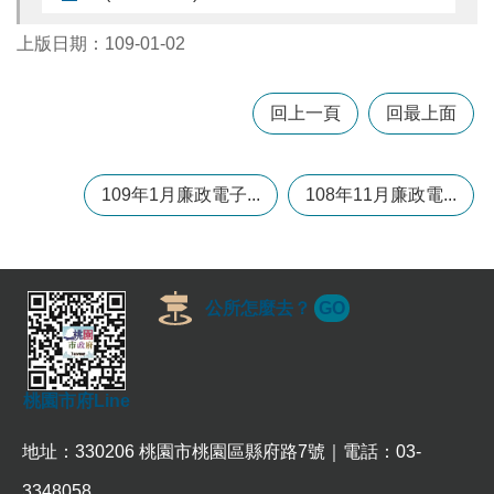
上版日期：109-01-02
本
區
介
回上一頁
回最上面
紹
訊
109年1月廉政電子...
108年11月廉政電...
息
公
告
生
活
公所怎麼去？
GO
便
民
資
訊
桃園市府Line
機
地址：330206 桃園市桃園區縣府路7號｜電話：03-
關
通
3348058