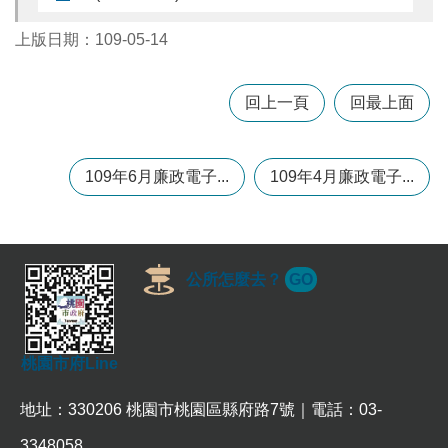
上版日期：109-05-14
本
區
介
回上一頁
回最上面
紹
訊
109年6月廉政電子...
109年4月廉政電子...
息
公
告
生
活
公所怎麼去？
GO
便
民
資
訊
桃園市府Line
機
地址：330206 桃園市桃園區縣府路7號｜電話：03-
關
通
3348058