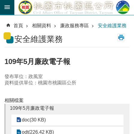
跳到主要內容區塊
育
兒
首頁
相關資料
廉政服務專區
安全維護業務
津
貼
安全維護業務
公
車
路
109年5月廉政電子報
線
發布單位：政風室
市
資料提供單位：桃園市桃園區公所
民
卡
相關檔案
進
109年5月廉政電子報
階
搜
doc(30 KB)
尋
odt(226.42 KB)