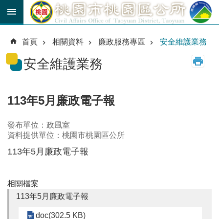
跳到主要內容區塊
育
兒
首頁
相關資料
廉政服務專區
安全維護業務
津
貼
安全維護業務
公
車
路
113年5月廉政電子報
線
發布單位：政風室
市
資料提供單位：桃園市桃園區公所
民
卡
113年5月廉政電子報
進
階
相關檔案
搜
113年5月廉政電子報
尋
doc(302.5 KB)