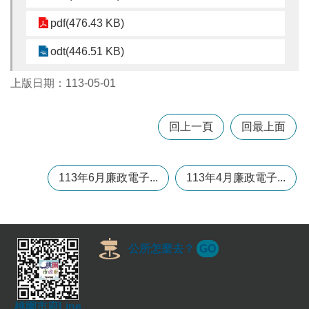
pdf(476.43 KB)
本
odt(446.51 KB)
區
介
紹
上版日期：113-05-01
訊
息
回上一頁
回最上面
公
告
113年6月廉政電子...
113年4月廉政電子...
生
活
便
民
資
公所怎麼去？
GO
訊
機
關
通
桃園市府Line