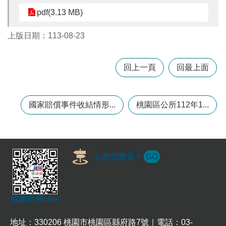
pdf(3.13 MB)
本
上版日期：113-08-23
區
介
紹
回上一頁
回最上面
訊
息
公
國家賠償事件收結情形...
桃園區公所112年1...
告
生
活
便
公所怎麼去？
GO
民
資
訊
桃園市府Line
機
關
地址：330206 桃園市桃園區縣府路7號｜電話：03-
通