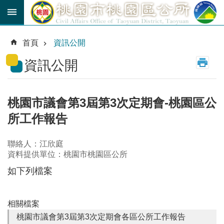
跳到主要內容區塊
育
兒
首頁
資訊公開
津
貼
資訊公開
公
車
路
桃園市議會第3屆第3次定期會-桃園區公
線
所工作報告
市
民
聯絡人：江欣庭
卡
資料提供單位：桃園市桃園區公所
如下列檔案
進
階
搜
尋
相關檔案
桃園市議會第3屆第3次定期會各區公所工作報告