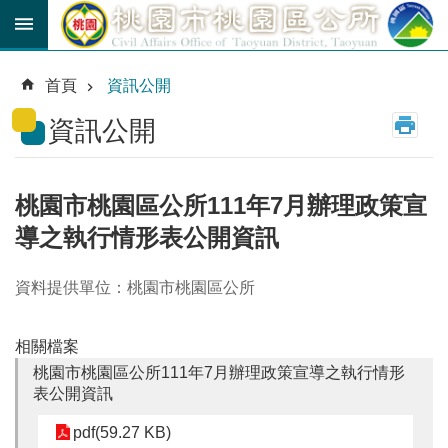
跳到主要內容區塊
育
兒
首頁
資訊公開
津
貼
資訊公開
公
車
路
桃園市桃園區公所111年7月辦理政策宣
線
導之執行情形表公開資訊
市
民
資料提供單位：桃園市桃園區公所
卡
相關檔案
進
階
桃園市桃園區公所111年7月辦理政策宣導之執行情形
搜
表公開資訊
尋
pdf(59.27 KB)