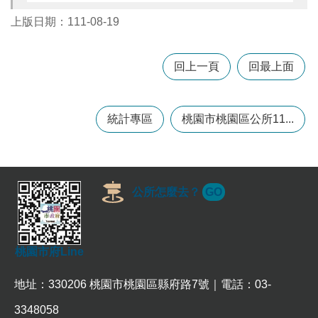
上版日期：111-08-19
本
區
回上一頁
回最上面
介
紹
訊
統計專區
桃園市桃園區公所11...
息
公
告
生
公所怎麼去？
GO
活
便
民
資
桃園市府Line
訊
地址：330206 桃園市桃園區縣府路7號｜電話：03-
機
關
3348058
通