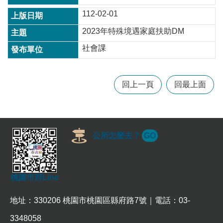
常
112-02-01
見
問
2023年特殊境遇家庭扶助DM
題
社會課
桃
園
市
回上一頁
回最上面
政
府
E
n
公所怎麼去？
GO
g
l
i
s
h
桃園市府Line
隱
地址：330206 桃園市桃園區縣府路7號｜電話：03-
私
權
3348058