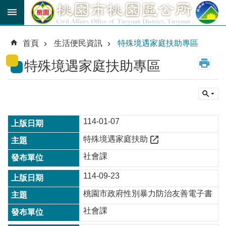
跳到主要內容區塊
育
兒
首頁
生活便民資訊
特殊境遇家庭扶助專區
津
貼
特殊境遇家庭扶助專區
公
車
路
線
114-01-07
市
特殊境遇家庭扶助
民
卡
社會課
114-09-23
進
階
桃園市政府性別暴力防治友善電子書
搜
尋
社會課