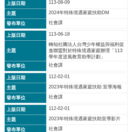
113-08-09
訊
錄
2024年特殊境遇家庭扶助DM
相
社會課
關
113-06-18
資
料
轉知社團法人台灣少年權益與福利促
進聯盟對於特殊境遇家庭辦理「113
回
學年度逆風教育助學計劃」
首
社會課
頁
112-02-01
網
站
2023年特殊境遇家庭扶助 宣導海報
導
覽
社會課
市
112-02-01
政
2023年特殊境遇家庭扶助宣導影片
信
箱
社會課