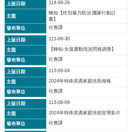
114-06-26
轉知【性別暴力防治 國家行動計
本
畫】
區
社會課
介
紹
113-09-30
訊
【轉知-女孩運動現況問卷調查】
息
公
社會課
告
113-09-04
生
2024年特殊境遇家庭扶助海報
活
便
社會課
民
資
113-08-09
訊
2024年特殊境遇家庭扶助宣導影片
機
社會課
關
通