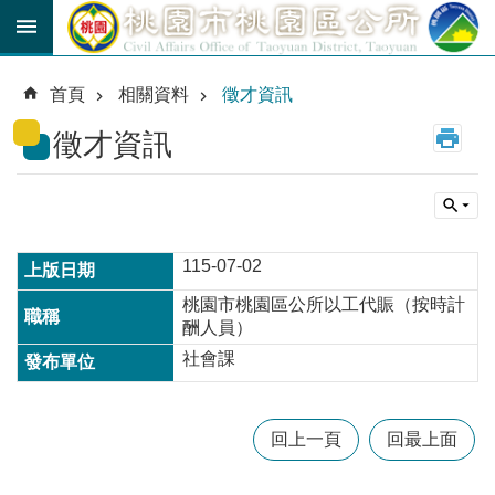
跳到主要內容區塊
育
兒
首頁
相關資料
徵才資訊
津
貼
徵才資訊
公
車
路
線
115-07-02
市
桃園市桃園區公所以工代賑（按時計
民
酬人員）
卡
社會課
進
階
搜
回上一頁
回最上面
尋