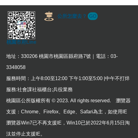
公所怎麼去？
GO
本
區
介
紹
桃園市府Line
訊
息
地址：330206 桃園市桃園區縣府路7號｜電話：03-
公
3348058
告
服務時間：上午8:00至12:00 下午1:00至5:00 |中午不打烊
生
活
服務:社會課社福櫃台;兵役業務
便
民
桃園區公所版權所有 © 2023. All rights reserved. 瀏覽器
資
支援：Chrome、Firefox、Edge、Safari為主，如使用IE
訊
瀏覽器Win7已不再支援IE，Win10已於2022年6月15日淘
機
關
汰並停止支援IE。
通