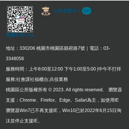
公所怎麼去？
GO
本
區
介
紹
桃園市府Line
訊
地址：330206 桃園市桃園區縣府路7號｜電話：03-
息
公
3348058
告
服務時間：上午8:00至12:00 下午1:00至5:00 |中午不打烊
生
服務:社會課社福櫃台;兵役業務
活
便
桃園區公所版權所有 © 2023. All rights reserved. 瀏覽器
民
資
支援：Chrome、Firefox、Edge、Safari為主，如使用IE
訊
瀏覽器Win7已不再支援IE，Win10已於2022年6月15日淘
機
汰並停止支援IE。
關
通