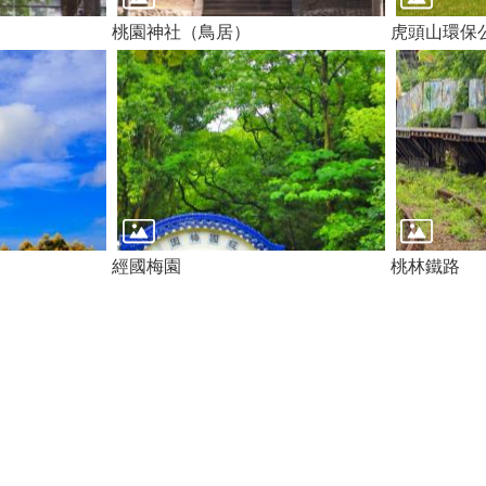
桃園神社（鳥居）
虎頭山環保
經國梅園
桃林鐵路