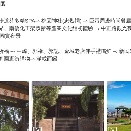
花園
道芬多精SPA–› 桃園神社(忠烈祠) –› 巨蛋周邊時尚餐廳
界、南僑化工榮恭館等產業文化館初體驗 –› 中正路觀光夜
公園賞夜景
祈福 –› 中崎、郭祿、郭記、金城老店伴手禮嚐鮮 –› 新
商圈逛街購物–› 滿載而歸