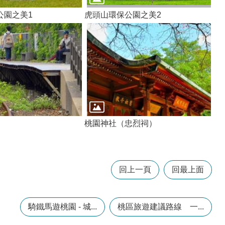
公園之美1
虎頭山環保公園之美2
桃園神社（忠烈祠）
回上一頁
回最上面
騎鐵馬遊桃園 - 城...
桃區旅遊建議路線 一...