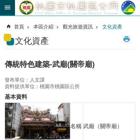
跳到主要內容區塊
育
兒
首頁
本區介紹
觀光旅遊資訊
文化資產
津
貼
文化資產
公
車
路
傳統特色建築-武廟(關帝廟)
線
發布單位：人文課
市
資料提供單位：桃園市桃園區公所
民
卡
基本資料
進
階
搜
尋
名稱
武廟（關帝廟）