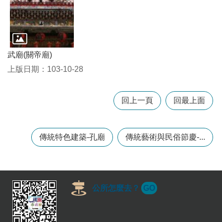
訊
錄
相
關
武廟(關帝廟)
資
料
上版日期：103-10-28
回
回上一頁
回最上面
首
頁
網
傳統特色建築-孔廟
傳統藝術與民俗節慶-...
站
導
覽
市
公所怎麼去？
GO
政
信
箱