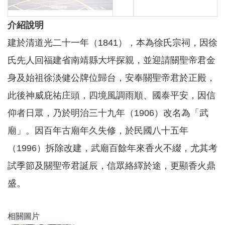
介紹說明
本
區
建於清道光二十一年（1841），本為徐氏宗祠，因徐
介
氏先人回福建省南靖縣大坪探親，並迎請關聖帝君金
紹
身及始祖徐淡健公牌位歸台，安奉關聖帝君於正殿，
訊
息
此後神威庇祐庄頭，四境風調雨順、國泰平安，因信
公
告
仰者日眾，乃於明治三十九年（1906）改名為「武
廟」。因百年古廟年久失修，於民國八十五年
生
活
（1996）拆除改建，武廟百餘年來香火不綴，尤其考
便
民
試季節及關聖帝君誕辰，信眾絡繹於途，更顯香火鼎
資
盛。
訊
機
關
相關圖片
通