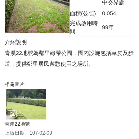
中交界處
面積(公頃)
0.054
本
完成啟用時
區
99年
介
間
紹
介紹說明
訊
青溪22地號為鄰里綠帶公園，園內設施包括草皮及步
息
公
道，提供鄰里居民遊憩使用之場所。
告
生
相關圖片
活
便
民
資
訊
青溪22地號
機
關
上版日期：107-02-09
通