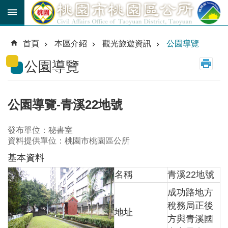
跳到主要內容區塊
育
兒
首頁
本區介紹
觀光旅遊資訊
公園導覽
津
貼
公園導覽
公
車
路
公園導覽-青溪22地號
線
發布單位：秘書室
市
資料提供單位：桃園市桃園區公所
民
卡
基本資料
名稱
青溪22地號
進
階
成功路地方
搜
尋
稅務局正後
地址
方與青溪國