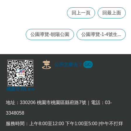
訊
錄
回上一頁
回最上面
相
關
公園導覽-朝陽公園
公園導覽-1-4號生...
資
料
回
首
公所怎麼去？
GO
頁
網
站
桃園市府Line
導
覽
地址：330206 桃園市桃園區縣府路7號｜電話：03-
市
政
3348058
信
服務時間：上午8:00至12:00 下午1:00至5:00 |中午不打烊
箱