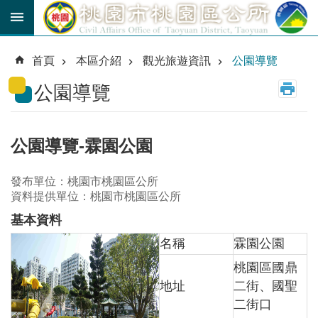
跳到主要內容區塊
育
兒
首頁
本區介紹
觀光旅遊資訊
公園導覽
津
貼
公園導覽
公
車
路
公園導覽-霖園公園
線
發布單位：桃園市桃園區公所
市
資料提供單位：桃園市桃園區公所
民
卡
基本資料
名稱
霖園公園
進
階
桃園區國鼎
搜
地址
二街、國聖
尋
二街口