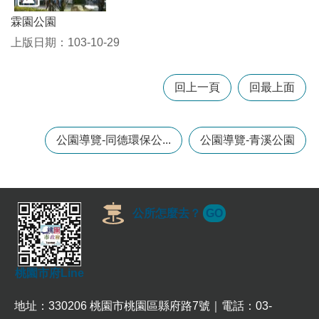
訊
霖園公園
錄
上版日期：103-10-29
相
關
資
回上一頁
回最上面
料
回
公園導覽-同德環保公...
公園導覽-青溪公園
首
頁
網
站
公所怎麼去？
GO
導
覽
市
桃園市府Line
政
信
箱
地址：330206 桃園市桃園區縣府路7號｜電話：03-