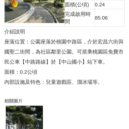
面積(公頃)
0.24
完成啟用時
本
85.06
間
區
介
介紹說明
紹
座落位置：公園座落於桃園中路區，介於宏昌六街與
訊
國聖二街間，為社區鄰里公園。可搭乘桃園區免費市
息
公
民公車【中路路線】於【中山國小】站下車。
告
面積：0.2公頃
生
活
內部設施及特色：兒童遊戲區、溜冰場等。
便
民
資
相關圖片
訊
機
關
通