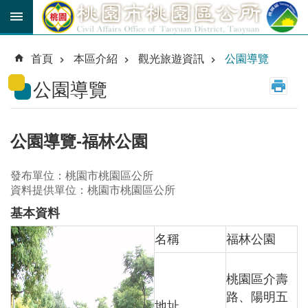
跳到主要內容區塊
育
兒
首頁
本區介紹
觀光旅遊資訊
公園導覽
津
貼
公園導覽
公
車
路
公園導覽-福林公園
線
發布單位：桃園市桃園區公所
市
資料提供單位：桃園市桃園區公所
民
卡
基本資料
名稱
福林公園
進
階
搜
尋
桃園區介壽
路、陽明五
地址