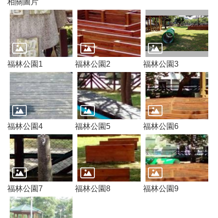
相關圖片
訊
錄
相
關
資
福林公園1
福林公園2
福林公園3
料
回
首
頁
福林公園4
福林公園5
福林公園6
網
站
導
覽
市
政
福林公園7
福林公園8
福林公園9
信
箱