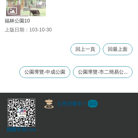
常
見
問
福林公園10
題
上版日期：103-10-30
桃
園
回上一頁
回最上面
市
政
府
公園導覽-中成公園
公園導覽-市二簡易公...
E
n
g
l
i
s
公所怎麼去？
GO
h
隱
私
桃園市府Line
權