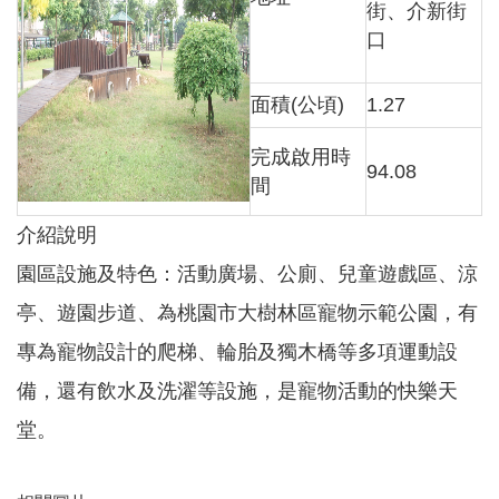
街、介新街
口
本
區
面積(公頃)
1.27
介
紹
完成啟用時
94.08
訊
間
息
公
介紹說明
告
園區設施及特色：活動廣場、公廁、兒童遊戲區、涼
生
亭、遊園步道、為桃園市大樹林區寵物示範公園，有
活
便
專為寵物設計的爬梯、輪胎及獨木橋等多項運動設
民
資
備，還有飲水及洗濯等設施，是寵物活動的快樂天
訊
堂。
機
關
通