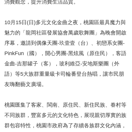
消費觀念，提升消費生活品質。
訊
錄
10月15日(日)多元文化金曲之夜，桃園區最具魔力與
相
關
魅力的「龍岡社區發展協會萬歲歌舞團」為晚會開啟
資
料
序幕，邀請到偶像天團-玖壹壹（台）、初戀系女團-
PinkFun（國），開心男團-黑炫風（原住民），客語
回
首
金曲-吉那罐子（客），玻利維亞-安地斯樂團（外
頁
語）等5大族群重量級卡司輪番登台熱唱，讓市民朋
網
友嗨翻藝文廣場。
站
導
覽
桃園匯集了客家、閩南、原住民、新住民族、眷村等
市
政
不同族群，豐富多元的文化特色，展現親切厚實的族
信
群包容特性，桃園市政府為了存續各族群文化內涵，
箱