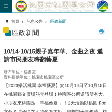
跳到主要內容區塊
育
兒
首頁
訊息公告
區政新聞
津
貼
區政新聞
公
車
路
10/14-10/15親子嘉年華、金曲之夜 邀
線
請市民朋友嗨翻藝夏
市
民
發布單位：秘書室
卡
資料提供單位：桃園市桃園區公所
【2023樂活桃園 幸福藝夏】於10月14日至10月15日
進
階
在桃園藝文廣場熱鬧登場！桃園區公所邀請所有大、
搜
尋
小朋友來桃園區「幸福藝夏 」！2天活動以桃園多元
文化及埔子區在地特色為主軸，規劃親子嘉年華、桃