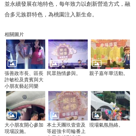
並永續發展在地特色，每年致力以創新營造方式，融
常
見
合多元族群特色，為桃園注入新生命。
問
題
相關圖片
桃
園
市
政
府
E
張善政市長、區長
民眾熱情參與。
親子嘉年華活動。
n
許敏松及貴賓與大
g
小朋友藝起同樂
l
i
s
h
隱
大小朋友開心參加
本土天團玖壹壹及
現場氣氛熱絡。
私
現場設施。
等超強卡司輪番上
權