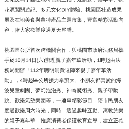
花源闖關遊記、多元文化DIY體驗、桃園區社造成果
本
展及在地美食與農特產品主題市集，豐富精彩活動內
區
介
容，陪大家歡樂度過夏天尾聲。
紹
訊
桃園區公所首次跨機關合作，與桃園市政府法務局攜
息
公
手於10月14日(六)辦理親子嘉年華活動，1時起由法
告
務局開辦「112年聰明消費逗陣來親子嘉年華活
生
動」，4時起區公所接力舉辦大、小朋友都喜愛的海
活
便
波兒童劇團、夢幻泡泡秀、神奇魔術秀、親子帶動
民
資
跳、歡樂氣墊樂園等，一連串精彩節目，陪市民朋友
訊
度過歡樂周六時光，同時，透過趣味互動、寓教於樂
機
的親子嘉年華，推廣消費者保護教育宣導，建立正確
關
通