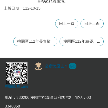
台帶來精彩表演。
政
策
上版日期：112-10-15
政
府
回上一頁
回最上面
網
站
資
料
桃園區112年長青敬...
桃園區112年績優、...
開
放
宣
告
公所怎麼去？
GO
網
站
安
全
桃園市府Line
政
策
地址：330206 桃園市桃園區縣府路7號｜電話：03-
3348058