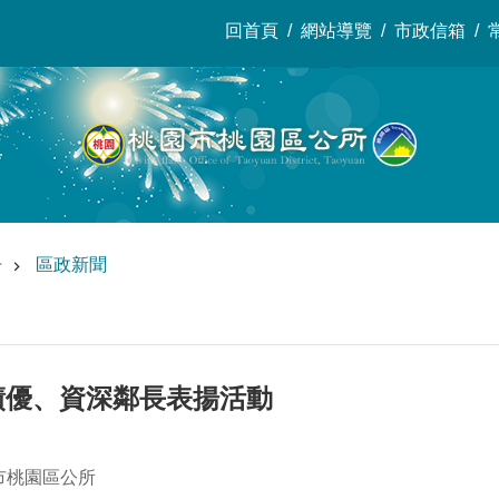
回首頁
網站導覽
市政信箱
告
區政新聞
年績優、資深鄰長表揚活動
市桃園區公所