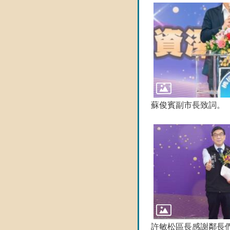
蘇俊賓副市長致詞。
許敏松區長感謝鄰長