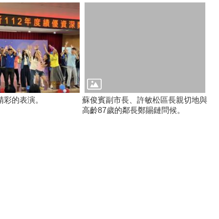
精彩的表演。
蘇俊賓副市長、許敏松區長親切地與
高齡87歲的鄰長鄭賜鏈問候。