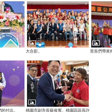
大合影。
里長們帶來
們的付出。
桃園市副市長蘇俊賓、桃園區區長許