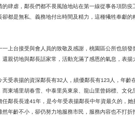
情的肆虐，鄰長們都不畏風險地站在第一線從事各項防疫
長卻都是無私、義務地付出時間及精力，這種犧牲奉獻的
一一上台接受與會人員的致敬及感謝，桃園區公所也頒發
，還親切地與鄰長話家常，活動充滿了感恩的氣息，表揚
天受表揚的資深鄰長有32人，績優鄰長有123人，年齡在
，而東埔里胡春雪、中泰里吳東泉、龍山里曾錦標、文化里
擔任鄰長長達41年，是今年受表揚鄰長中年資最久的，
雖然年齡不小，卻仍努力地服務市民，服務內容也不打折