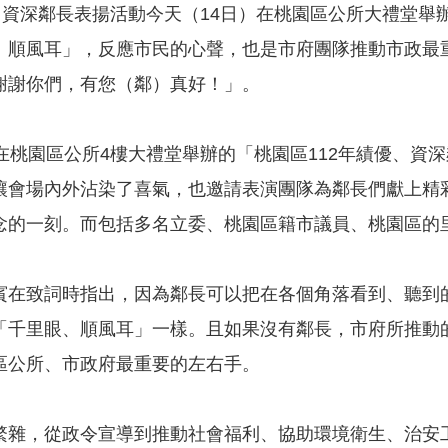
優、資深鄰長表揚活動今天（14日）在桃園區公所大禮堂
、順風耳」，反應市民的心聲，也是市府團隊推動市政最
謝謝你們，有您（鄰）真好！」。
午在桃園區公所4樓大禮堂舉辦的「桃園區112年績優、資
讓會場內外沾染了喜氣，也邀請表演團隊為鄰長們獻上精
念的一刻。而包括多名立委、桃園區籍市議員、桃園區的
賓在致詞時指出，因為鄰長可以把在各個角落看到、聽到
「千里眼、順風耳」一樣。且如果沒有鄰長，市府所推動
區公所、市政府最重要的左右手。
繁雜，從政令宣導到推動社會福利、協助環境衛生、治安