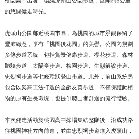
桃園高中出發，環繞虎頭山公園步道，展開約3公里
的悠閒健走時光。
本
區
介
虎頭山公園鄰近桃園市區，為桃園的城市景觀保留了
紹
豐沛綠意，享有「桃園後花園」的美譽。公園內規劃
訊
多條步道系統，包括賞景健康步道、櫻花步道、森林
息
公
體驗步道、太陽亭步道、梅園步道、生態解說步道、
告
忠烈祠步道等七條環狀登山步道。此外，前山系統另
生
活
包含以架高工法打造的全齡友善步道，不僅保護動植
便
物的原有生長環境，也提供爬山者舒適的健行體驗。
民
資
訊
本次健走活動於桃園高中操場集結整隊後，沿成功路
機
往桃園神社方向前進，並由忠烈祠步道進入虎頭山，
關
通