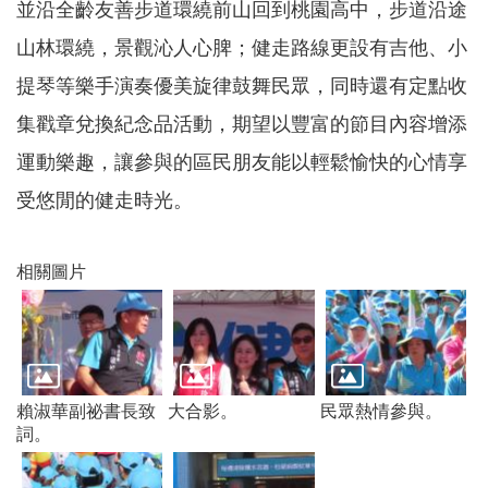
並沿全齡友善步道環繞前山回到桃園高中，步道沿途
訊
錄
山林環繞，景觀沁人心脾；健走路線更設有吉他、小
相
提琴等樂手演奏優美旋律鼓舞民眾，同時還有定點收
關
集戳章兌換紀念品活動，期望以豐富的節目內容增添
資
料
運動樂趣，讓參與的區民朋友能以輕鬆愉快的心情享
受悠閒的健走時光。
回
首
頁
相關圖片
網
站
導
覽
市
賴淑華副祕書長致
大合影。
民眾熱情參與。
政
詞。
信
箱