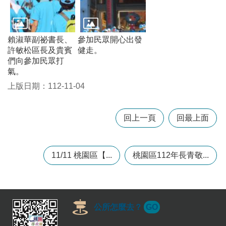
常
見
問
賴淑華副祕書長、
參加民眾開心出發
題
許敏松區長及貴賓
健走。
桃
們向參加民眾打
園
氣。
市
上版日期：112-11-04
政
府
回上一頁
回最上面
E
n
g
l
11/11 桃園區【...
桃園區112年長青敬...
i
s
h
隱
公所怎麼去？
GO
私
權