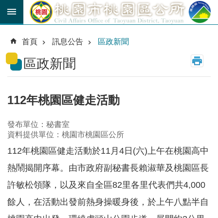
跳到主要內容區塊
育
兒
首頁
訊息公告
區政新聞
津
貼
區政新聞
公
車
路
112年桃園區健走活動
線
發布單位：秘書室
市
資料提供單位：桃園市桃園區公所
民
卡
112年桃園區健走活動於11月4日(六)上午在桃園高中
熱鬧揭開序幕。由市政府副秘書長賴淑華及桃園區長
進
階
許敏松領隊，以及來自全區82里各里代表們共4,000
搜
尋
餘人，在活動出發前熱身操暖身後，於上午八點半自