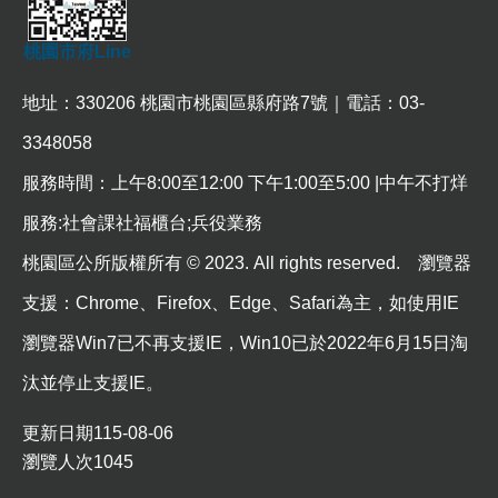
政
策
桃園市府Line
政
府
地址：330206 桃園市桃園區縣府路7號｜電話：03-
網
站
3348058
資
服務時間：上午8:00至12:00 下午1:00至5:00 |中午不打烊
料
開
服務:社會課社福櫃台;兵役業務
放
宣
桃園區公所版權所有 © 2023. All rights reserved. 瀏覽器
告
支援：Chrome、Firefox、Edge、Safari為主，如使用IE
網
瀏覽器Win7已不再支援IE，Win10已於2022年6月15日淘
站
安
汰並停止支援IE。
全
政
更新日期
115-08-06
策
瀏覽人次
1045