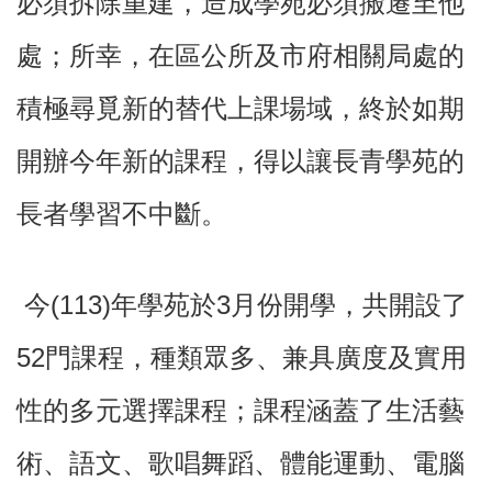
必須拆除重建，造成學苑必須搬遷至他
常
見
處；所幸，在區公所及市府相關局處的
問
題
積極尋覓新的替代上課場域，終於如期
桃
園
開辦今年新的課程，得以讓長青學苑的
市
政
長者學習不中斷。
府
E
n
今(113)年學苑於3月份開學，共開設了
g
l
i
52門課程，種類眾多、兼具廣度及實用
s
h
性的多元選擇課程；課程涵蓋了生活藝
隱
私
術、語文、歌唱舞蹈、體能運動、電腦
權