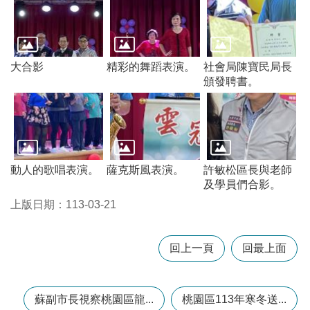
大合影
精彩的舞蹈表演。
社會局陳寶民局長
頒發聘書。
動人的歌唱表演。
薩克斯風表演。
許敏松區長與老師
及學員們合影。
上版日期：113-03-21
回上一頁
回最上面
蘇副市長視察桃園區龍...
桃園區113年寒冬送...