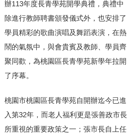
辦113年度長青學苑開學典禮，典禮中
除進行教師聘書頒發儀式外，也安排了
本
區
介
學員精彩的歌曲演唱及舞蹈表演，在熱
紹
鬧的氣氛中，與會貴賓及教師、學員齊
訊
息
聚同歡，為桃園區長青學苑新學年拉開
公
告
了序幕。
生
活
便
民
桃園市桃園區長青學苑自開辦迄今已進
資
訊
入第32年，而老人福利更是張善政市長
機
關
所重視的重要政策之一；張市長自上任
通