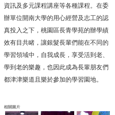
政
資訊及多元課程講座等各種課程。在委
策
辦單位開南大學的用心經營及志工的認
政
府
網
真投入之下，桃園區長青學苑的辦學績
站
資
效有目共睹，讓銀髮長輩們能在不同的
料
開
學習領域中，自我成長，享受活到老、
放
宣
告
學到老的樂趣，也因此成為長輩朋友們
網
都津津樂道且樂於參加的學習園地。
站
安
全
政
策
相關圖片