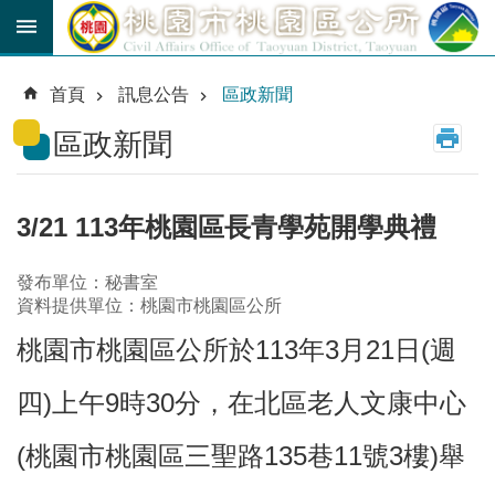
跳到主要內容區塊
育
兒
首頁
訊息公告
區政新聞
津
貼
區政新聞
公
車
路
3/21 113年桃園區長青學苑開學典禮
線
發布單位：秘書室
市
資料提供單位：桃園市桃園區公所
民
卡
桃園市桃園區公所於113年3月21日(週
進
四)上午9時30分，在北區老人文康中心
階
搜
尋
(桃園市桃園區三聖路135巷11號3樓)舉