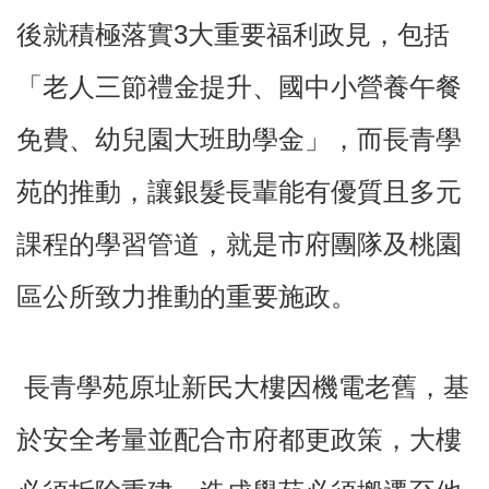
訊
後就積極落實3大重要福利政見，包括
錄
「老人三節禮金提升、國中小營養午餐
相
關
資
免費、幼兒園大班助學金」，而長青學
料
苑的推動，讓銀髮長輩能有優質且多元
回
首
課程的學習管道，就是市府團隊及桃園
頁
網
區公所致力推動的重要施政。
站
導
覽
長青學苑原址新民大樓因機電老舊，基
市
政
於安全考量並配合市府都更政策，大樓
信
箱