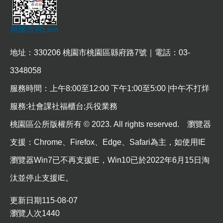
政
策
桃園市府Line
政
府
地址：330206 桃園市桃園區縣府路7號｜電話：03-
網
站
3348058
資
料
服務時間：上午8:00至12:00 下午1:00至5:00 |中午不打烊
開
放
服務:社會課社福櫃台;兵役業務
宣
桃園區公所版權所有 © 2023. All rights reserved. 瀏覽器
告
支援：Chrome、Firefox、Edge、Safari為主，如使用IE
網
站
瀏覽器Win7已不再支援IE，Win10已於2022年6月15日淘
安
全
汰並停止支援IE。
政
策
更新日期
115-08-07
瀏覽人次
1440