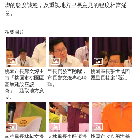
燦的態度誠懇，及重視地方里長意見的程度相當滿
訊
錄
意。
相
關
相關圖片
資
料
回
首
頁
桃園市長鄭文燦主
里長們發言踴躍，
桃園區長張世威回
持「桃園市桃園區
市長鄭文燦專心聆
覆里長提案問題。
網
基層建設座談
聽。
站
會」，聽取地方意
導
見。
覽
市
政
信
箱
南華里長林献堂提
大林里長牛阡源提
桃園市政府舉辦基