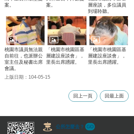
案。
案。
層座談，多位議員
常
到場聆聽。
見
問
題
桃
園
市
桃園市議員無法親
「桃園市桃園區基
「桃園市桃園區基
政
自前往，也派辦公
層建設座談會」，
層建設座談會」，
府
室主任及秘書出席
里長出席踴躍。
里長出席踴躍。
會議。
E
上版日期：104-05-15
n
g
l
i
回上一頁
回最上面
s
h
隱
私
公所怎麼去？
GO
權