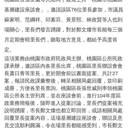
基層建設座談會」，邀請該區76位里長參加，市議員
本
蘇家明、范綱祥、邱素芬、黃景熙、林政賢等人也到
區
介
場關心，里長們發言踴躍，對於鄭文燦市長能每三個
紹
月定期會晤里長們，聽取地方意見，都給予高度肯
訊
定。
息
公
這項業務由桃園市政府民政局主辦、桃園區公所民政
告
課承辦，邀請區內各里長出席，桃園區里長聯誼會會
長蕭日青等里長，更於開會前以書面提案、共計
27
生
活
案，報請民政課彙整後，轉呈相關局處回覆，並印刷
便
成冊，方便各里長查詢。桃園區長張世威則率領桃園
民
區公所各主管列席，並在座談會前，進行104年度區
資
政業務簡報後，隨即進入提案討論，里長們提案補充
訊
說明踴躍，市長鄭文燦也都立即回答，或請相關局處
機
回覆里長提案內容，這場基層建設座談會，聯誼及意
關
見交流順利圓滿，令在場里長都能感受到，市長鄭文
通