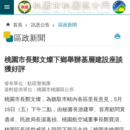
跳到主要內容區塊
育
兒
首頁
訊息公告
區政新聞
津
貼
區政新聞
公
車
路
桃園市長鄭文燦下鄉舉辦基層建設座談
線
獲好評
市
民
發布單位：駐區警衛隊
卡
資料提供單位：桃園市桃園區公所
桃園市長鄭文燦，為聽取市轄內各區里長意
見，
5月
進
階
15日（五）下午二點，由秘書長游建華、首席顧問黃
搜
尋
適卓、民政局長湯蕙禎、桃園航空城董事長鄭寶清、
桃園區長張世威等人陪同下親蒞主持「桃園市桃園區