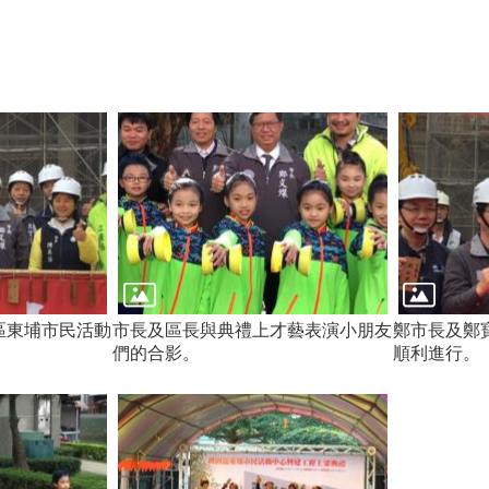
區東埔市民活動
市長及區長與典禮上才藝表演小朋友
鄭市長及鄭
們的合影。
順利進行。