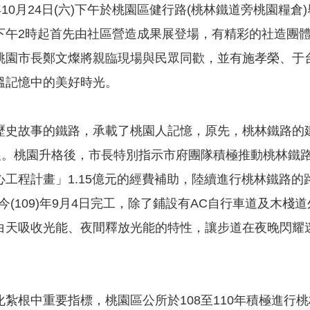
年10月24日(六)下午於桃園區健行路(桃林鐵道旁桃園糧倉
下午2時起首先由社區營造成果展登場，有精彩的社造團體
桃園市長鄭文燦將親臨現場與民眾同歡，並有施孝榮、于
溫記憶中的美好時光。
歷史故事的鐵路，承載了桃園人記憶，原先，桃林鐵路的
停駛。桃園升格後，市長特別指示市府團隊積極推動桃林鐵
心工程計畫」1.15億元的經費補助，陸續進行桃林鐵路
於今(109)年9月4日完工，除了鋪設有AC自行車道及
白天吸收光能、夜間釋放光能的特性，讓步道在夜晚閃耀
化紮根中重要指標，桃園區公所於108至110年積極進行