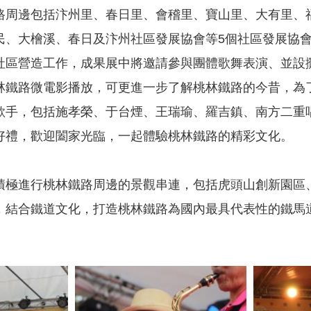
路周邊包括汴州里、春日里、會稽里、寶山里、大有里、
民、大檜溪、春日及汴州社區發展協會等5個社區發展協
社區營造工作，成果展中將邀請參與團體歌舞表演、並設
林鐵路微電影播放，可更進一步了解桃林鐵路的今昔，為
歌手，包括施孝榮、于台煙、王瑞瑜、羅吉鎮、南方二重
好禮，歡迎闔家光臨，一起體驗桃林鐵路的精彩文化。
積極進行桃林鐵路周邊的景觀串連，包括虎頭山創新園區
，結合鐵道文化，打造桃林鐵路為國內最具代表性的鐵馬