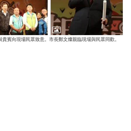
與貴賓向現場民眾致意。
市長鄭文燦親臨現場與民眾同歡。