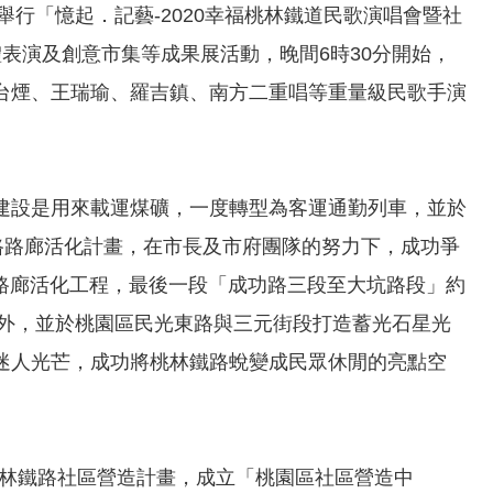
)舉行「憶起．記藝-2020幸福桃林鐵道民歌演唱會暨社
表演及創意市集等成果展活動，晚間6時30分開始，
台煙、王瑞瑜、羅吉鎮、南方二重唱等重量級民歌手演
建設是用來載運煤礦，一度轉型為客運通勤列車，並於
路路廊活化計畫，在市長及市府團隊的努力下，成功爭
的路廊活化工程，最後一段「成功路三段至大坑路段」約
木棧道外，並於桃園區民光東路與三元街段打造蓄光石星光
迷人光芒，成功將桃林鐵路蛻變成民眾休閒的亮點空
桃林鐵路社區營造計畫，成立「桃園區社區營造中