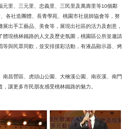
福元里、三元里、忠義里、三民里及萬壽里等10個鄰
會、各社造團體、長青學苑、桃園市社規師協會等，努
攤展出手工藝品、美食等，展現出社區的活力及創意，
了體現桃林鐵路的人文及歷史氛圍，桃園區公所並邀請
唱等與民眾同歡，並安排摸彩活動，有液晶顯示器、烤
、南昌營區、虎頭山公園、大檜溪公園、南崁溪、南門
道，讓更多市民朋友感受桃林鐵路的魅力。