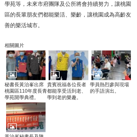
學苑等，未來市府團隊及公所將會持續努力，讓桃園
常
見
區的長輩朋友們都能樂活、樂齡，讓桃園成為高齡友
問
題
善的樂活城市。
桃
園
相關圖片
市
政
府
E
n
g
秘書長黃治峯出席
貴賓祝福各位長者
學員熱烈參與現場
l
桃園區110年度長青
都能享受活到老、
的手語演出。
i
學苑開學典禮。
學到老的樂趣。
s
h
隱
私
權
黃治峯秘書長及陳