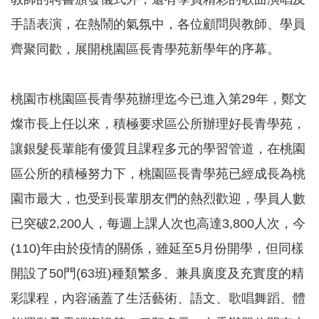
手語表演，在熱鬧的氣氛中，各位顧問與教師、學員
本
齊聚同歡，展開桃園區長青學苑新學年的序幕。
區
介
紹
桃園市桃園區長青學苑辦理迄今已進入第29年，鄭文
訊
燦市長上任以來，積極要求區公所辦理好長青學苑，
息
公
讓銀髮長輩能有優質且課程多元的學習管道，在桃園
告
區公所的積極努力下，桃園區長青學苑已經成長為桃
生
園市最大，也受到長輩朋友們的熱烈歡迎，學員人數
活
便
已突破2,200人，每週上課人次也高達3,800人次，今
民
資
(110)年由於疫情的關係，雖延至5月份開學，但同樣
訊
開設了50門(63班)種類繁多、兼具廣度及充實度的精
機
彩課程，內容涵蓋了生活藝術、語文、歌唱舞蹈、體
關
通