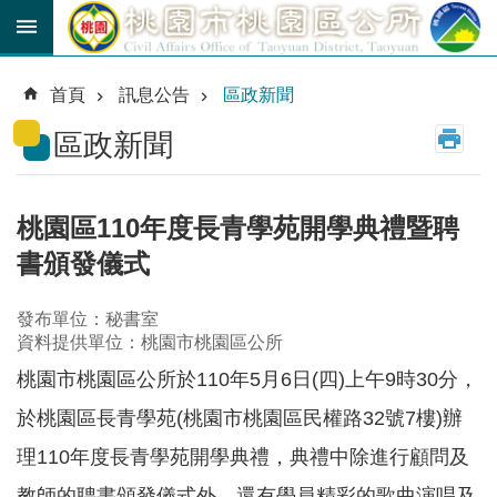
跳到主要內容區塊
育
兒
首頁
訊息公告
區政新聞
津
貼
區政新聞
公
車
路
桃園區110年度長青學苑開學典禮暨聘
線
書頒發儀式
市
民
發布單位：秘書室
卡
資料提供單位：桃園市桃園區公所
桃園市桃園區公所於110年5月6日(四)上午9時30分，
進
階
於桃園區長青學苑(桃園市桃園區民權路32號7樓)辦
搜
尋
理110年度長青學苑開學典禮，典禮中除進行顧問及
教師的聘書頒發儀式外，還有學員精彩的歌曲演唱及