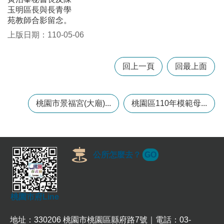
政
玉明區長與長青學
策
苑教師合影留念。
政
上版日期：110-05-06
府
網
站
回上一頁
回最上面
資
料
開
桃園市景福宮(大廟)...
桃園區110年模範母...
放
宣
告
網
公所怎麼去？
GO
站
安
全
政
桃園市府Line
策
地址：330206 桃園市桃園區縣府路7號｜電話：03-