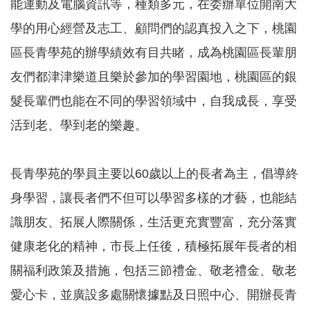
能運動及電腦資訊等，種類多元，在委辦單位開南大
訊
錄
學的用心經營及志工、顧問們的認真投入之下，桃園
區長青學苑的辦學績效有目共睹，成為桃園區長輩朋
相
關
友們都津津樂道且樂於參加的學習園地，桃園區的銀
資
料
髮長輩們也能在不同的學習領域中，自我成長，享受
活到老、學到老的樂趣。
回
首
頁
長青學苑的學員主要以60歲以上的長者為主，倡導終
網
身學習，讓長者們不但可以學習多樣的才藝，也能結
站
導
識朋友、拓展人際關係，生活更充實豐富，充分落實
覽
健康老化的精神，市長上任後，積極拓展年長者的相
市
政
關福利政策及措施，包括三節禮金、敬老禮金、敬老
信
愛心卡，並廣設多處關懷據點及日照中心、開辦長青
箱